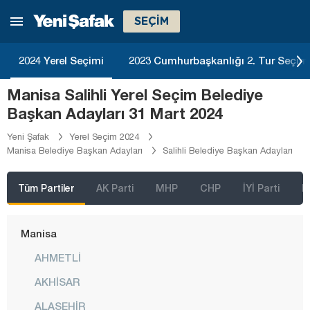
Kayseri
SEÇİM
Kırıkkale
Kırklareli
2024 Yerel Seçimi
2023 Cumhurbaşkanlığı 2. Tur Seçim
Kırşehir
Manisa Salihli Yerel Seçim Belediye
Kilis
Başkan Adayları 31 Mart 2024
Kocaeli
Yeni Şafak
Yerel Seçim 2024
Manisa Belediye Başkan Adayları
Salihli Belediye Başkan Adayları
Konya
Kütahya
Tüm Partiler
AK Parti
MHP
CHP
İYİ Parti
D
Malatya
Manisa
AHMETLİ
AKHİSAR
ALAŞEHİR