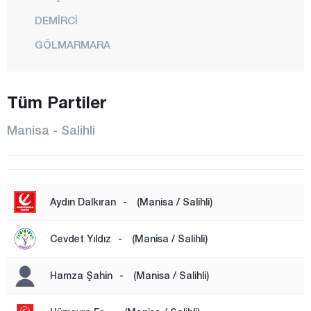
DEMİRCİ
GÖLMARMARA
GÖRDES
KIRKAĞAÇ
Tüm Partiler
KÖPRÜBAŞI
Manisa - Salihli
KULA
SALİHLİ
SARIGÖL
Aydın Dalkıran
-
(Manisa / Salihli)
SARUHANLI
Cevdet Yıldız
-
(Manisa / Salihli)
SELENDİ
SOMA
Hamza Şahin
-
(Manisa / Salihli)
ŞEHZADELER