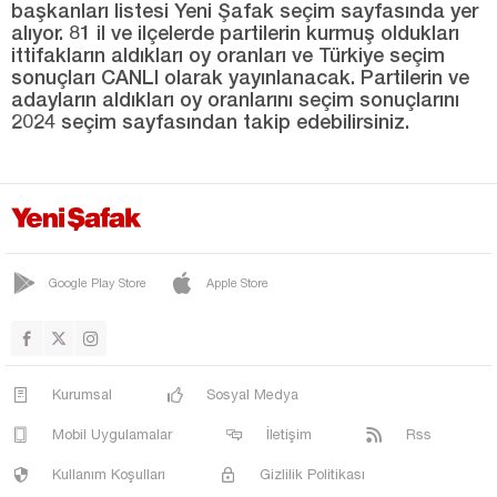
başkanları listesi Yeni Şafak seçim sayfasında yer
Zonguldak
alıyor. 81 il ve ilçelerde partilerin kurmuş oldukları
ittifakların aldıkları oy oranları ve Türkiye seçim
sonuçları CANLI olarak yayınlanacak. Partilerin ve
adayların aldıkları oy oranlarını seçim sonuçlarını
2024 seçim sayfasından takip edebilirsiniz.
Google Play Store
Apple Store
Kurumsal
Sosyal Medya
Mobil Uygulamalar
İletişim
Rss
Kullanım Koşulları
Gizlilik Politikası