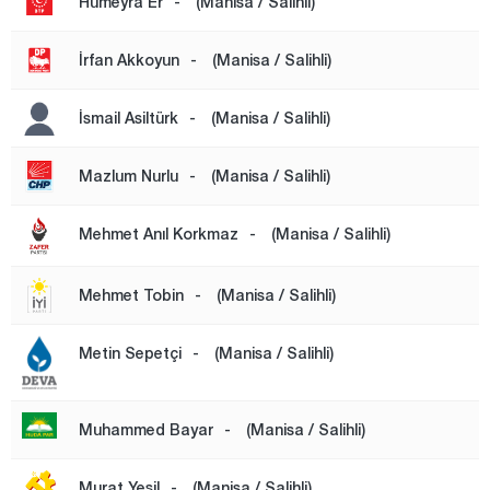
Hümeyra Er
-
(Manisa / Salihli)
TURGUTLU
YUNUSEMRE
İrfan Akkoyun
-
(Manisa / Salihli)
Mardin
İsmail Asiltürk
-
(Manisa / Salihli)
Mersin
Muğla
Mazlum Nurlu
-
(Manisa / Salihli)
Muş
Mehmet Anıl Korkmaz
-
(Manisa / Salihli)
Nevşehir
Niğde
Mehmet Tobin
-
(Manisa / Salihli)
Ordu
Metin Sepetçi
-
(Manisa / Salihli)
Osmaniye
Rize
Muhammed Bayar
-
(Manisa / Salihli)
Sakarya
Samsun
Murat Yeşil
-
(Manisa / Salihli)