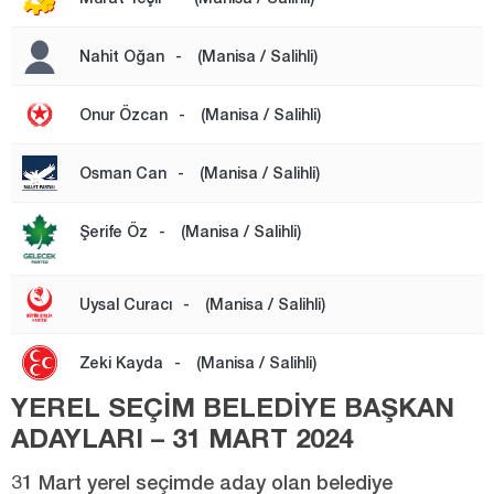
Siirt
Nahit Oğan
-
(Manisa / Salihli)
Sinop
Sivas
Onur Özcan
-
(Manisa / Salihli)
Şanlıurfa
Şırnak
Osman Can
-
(Manisa / Salihli)
Tekirdağ
Şerife Öz
-
(Manisa / Salihli)
Tokat
Trabzon
Uysal Curacı
-
(Manisa / Salihli)
Tunceli
Zeki Kayda
-
(Manisa / Salihli)
Uşak
YEREL SEÇİM BELEDİYE BAŞKAN
Van
ADAYLARI – 31 MART 2024
Yalova
31 Mart yerel seçimde aday olan belediye
Yozgat