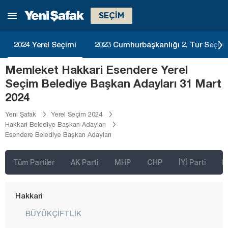
Diyarbakır
SEÇİM
Düzce
2024 Yerel Seçimi
2023 Cumhurbaşkanlığı 2. Tur Seçim
Edirne
Elazığ
Memleket Hakkari Esendere Yerel
Seçim Belediye Başkan Adayları 31 Mart
Erzincan
2024
Erzurum
Yeni Şafak
Yerel Seçim 2024
Eskişehir
Hakkari Belediye Başkan Adayları
Esendere Belediye Başkan Adayları
Gaziantep
Giresun
Tüm Partiler
AK Parti
MHP
CHP
İYİ Parti
D
Gümüşhane
Hakkari
BÜYÜKÇİFTLİK