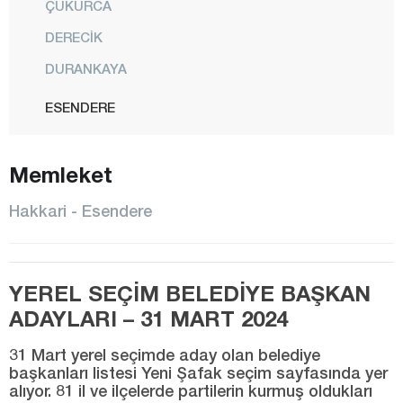
ÇUKURCA
DERECİK
DURANKAYA
ESENDERE
MERKEZ
Memleket
ŞEMDİNLİ
YÜKSEKOVA
Hakkari - Esendere
Hatay
Iğdır
YEREL SEÇİM BELEDİYE BAŞKAN
Isparta
ADAYLARI – 31 MART 2024
Kahramanmaraş
31 Mart yerel seçimde aday olan belediye
Karabük
başkanları listesi Yeni Şafak seçim sayfasında yer
alıyor. 81 il ve ilçelerde partilerin kurmuş oldukları
Karaman