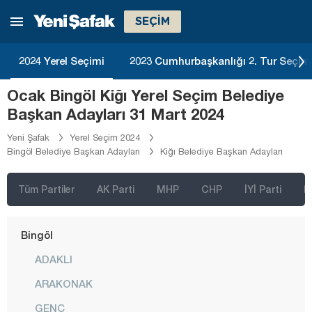
Antalya
SEÇİM
Ardahan
Artvin
2024 Yerel Seçimi
2023 Cumhurbaşkanlığı 2. Tur Seçim
Aydın
Ocak Bingöl Kiğı Yerel Seçim Belediye
Balıkesir
Başkan Adayları 31 Mart 2024
Bartın
Yeni Şafak
Yerel Seçim 2024
Bingöl Belediye Başkan Adayları
Kiğı Belediye Başkan Adayları
Batman
Bayburt
Tüm Partiler
AK Parti
MHP
CHP
İYİ Parti
D
Bilecik
Bingöl
ADAKLI
ARAKONAK
GENÇ