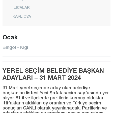
ILICALAR
KARLIOVA
KİĞI
Ocak
MERKEZ
SANCAK
Bingöl - Kiğı
SOLHAN
YAYLADERE
YEREL SEÇİM BELEDİYE BAŞKAN
YEDİSU
ADAYLARI – 31 MART 2024
Bitlis
31 Mart yerel seçimde aday olan belediye
Bolu
başkanları listesi Yeni Şafak seçim sayfasında yer
alıyor. 81 il ve ilçelerde partilerin kurmuş oldukları
Burdur
ittifakların aldıkları oy oranları ve Türkiye seçim
Bursa
sonuçları CANLI olarak yayınlanacak. Partilerin ve
adayların aldıkları oy oranlarını seçim sonuçlarını