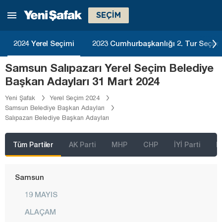
SEÇİM
Mersin
Muğla
2024 Yerel Seçimi
2023 Cumhurbaşkanlığı 2. Tur Seçim
Muş
Samsun Salıpazarı Yerel Seçim Belediye
Nevşehir
Başkan Adayları 31 Mart 2024
Niğde
Yeni Şafak
Yerel Seçim 2024
Ordu
Samsun Belediye Başkan Adayları
Salıpazarı Belediye Başkan Adayları
Osmaniye
Rize
Tüm Partiler
AK Parti
MHP
CHP
İYİ Parti
D
Sakarya
Samsun
19 MAYIS
ALAÇAM