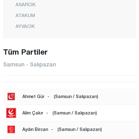
ASARCIK
ATAKUM
AYVACIK
BAFRA
CANİK
Tüm Partiler
ÇARŞAMBA
Samsun - Salıpazarı
HAVZA
İLKADIM
KAVAK
Ahmet Gür
-
(Samsun / Salıpazarı)
LADİK
Alim Çakır
-
(Samsun / Salıpazarı)
SALIPAZARI
TEKKEKÖY
Aydın Bircan
-
(Samsun / Salıpazarı)
TERME