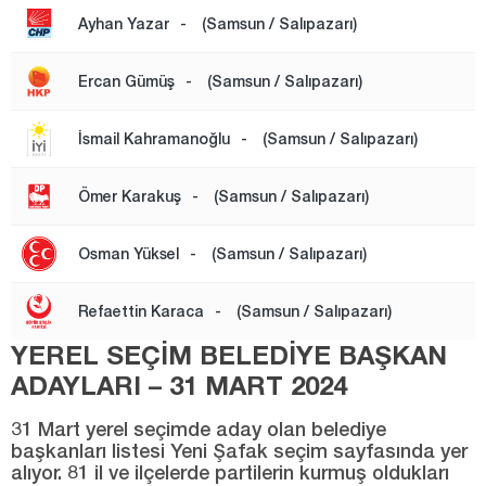
Ayhan Yazar
-
(Samsun / Salıpazarı)
VEZİRKÖPRÜ
YAKAKENT
Ercan Gümüş
-
(Samsun / Salıpazarı)
Siirt
İsmail Kahramanoğlu
-
(Samsun / Salıpazarı)
Sinop
Sivas
Ömer Karakuş
-
(Samsun / Salıpazarı)
Şanlıurfa
Osman Yüksel
-
(Samsun / Salıpazarı)
Şırnak
Tekirdağ
Refaettin Karaca
-
(Samsun / Salıpazarı)
Tokat
YEREL SEÇİM BELEDİYE BAŞKAN
Trabzon
ADAYLARI – 31 MART 2024
Tunceli
31 Mart yerel seçimde aday olan belediye
başkanları listesi Yeni Şafak seçim sayfasında yer
Uşak
alıyor. 81 il ve ilçelerde partilerin kurmuş oldukları