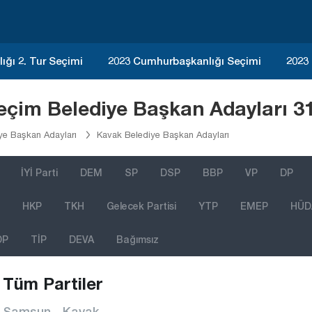
ğı 2. Tur Seçimi
2023 Cumhurbaşkanlığı Seçimi
2023
çim Belediye Başkan Adayları 3
e Başkan Adayları
Kavak Belediye Başkan Adayları
İYİ Parti
DEM
SP
DSP
BBP
VP
DP
HKP
TKH
Gelecek Partisi
YTP
EMEP
HÜD
DP
TİP
DEVA
Bağımsız
Tüm Partiler
Samsun - Kavak