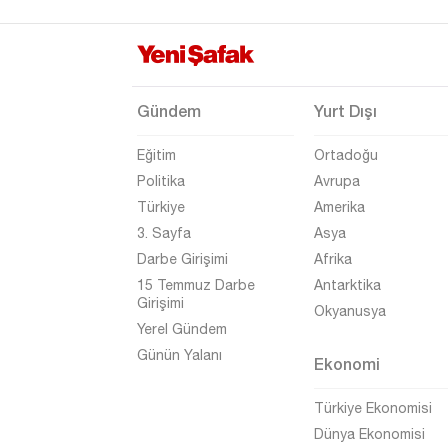
Uşak
Van
Yalova
Gündem
Yurt Dışı
Yozgat
Eğitim
Ortadoğu
Zonguldak
Politika
Avrupa
Türkiye
Amerika
3. Sayfa
Asya
Darbe Girişimi
Afrika
15 Temmuz Darbe
Antarktika
Girişimi
Okyanusya
Yerel Gündem
Günün Yalanı
Ekonomi
Türkiye Ekonomisi
Dünya Ekonomisi