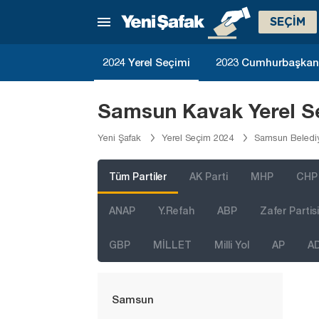
Malatya
SEÇİM
Manisa
Mardin
2024 Yerel Seçimi
2023 Cumhurbaşkanlı
Mersin
Muğla
Samsun Kavak Yerel Se
Muş
Yeni Şafak
Yerel Seçim 2024
Samsun Belediy
Nevşehir
Niğde
Tüm Partiler
AK Parti
MHP
CHP
Ordu
ANAP
Y.Refah
ABP
Zafer Partisi
Osmaniye
GBP
MİLLET
Milli Yol
AP
A
Rize
Sakarya
Samsun