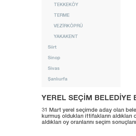
TEKKEKÖY
TERME
VEZİRKÖPRÜ
YAKAKENT
Siirt
Sinop
Sivas
Şanlıurfa
Şırnak
YEREL SEÇİM BELEDİYE B
Tekirdağ
31 Mart yerel seçimde aday olan beledi
Tokat
kurmuş oldukları ittifakların aldıklar
aldıkları oy oranlarını seçim sonuçlar
Trabzon
Tunceli