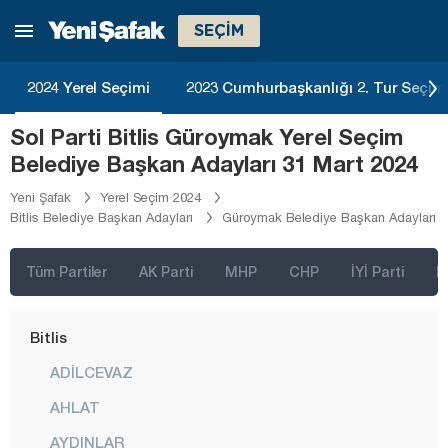
Ardahan
SEÇİM
Artvin
Aydın
2024 Yerel Seçimi
2023 Cumhurbaşkanlığı 2. Tur Seçim
Balıkesir
Sol Parti Bitlis Güroymak Yerel Seçim
Bartın
Belediye Başkan Adayları 31 Mart 2024
Batman
Yeni Şafak
Yerel Seçim 2024
Bitlis Belediye Başkan Adayları
Güroymak Belediye Başkan Adayları
Bayburt
Bilecik
Tüm Partiler
AK Parti
MHP
CHP
İYİ Parti
D
Bingöl
Bitlis
ADİLCEVAZ
AHLAT
AYDINLAR