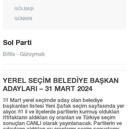
GÖLBAŞI
GÜNKIRI
GÜROYMAK
Sol Parti
HİZAN
KAVAKBAŞI
Bitlis - Güroymak
MERKEZ
MUTKİ
YEREL SEÇİM BELEDİYE BAŞKAN
OVAKIŞLA
ADAYLARI – 31 MART 2024
TATVAN
31 Mart yerel seçimde aday olan belediye
YOLALAN
başkanları listesi Yeni Şafak seçim sayfasında yer
alıyor. 81 il ve ilçelerde partilerin kurmuş oldukları
Bolu
ittifakların aldıkları oy oranları ve Türkiye seçim
Burdur
sonuçları CANLI olarak yayınlanacak. Partilerin ve
adayların aldıkları oy oranlarını seçim sonuçlarını