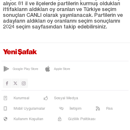
alıyor. 81 il ve ilçelerde partilerin kurmuş oldukları
ittifakların aldıkları oy oranları ve Türkiye seçim
SUR
sonuçları CANLI olarak yayınlanacak. Partilerin ve
YENİŞEHİR
adayların aldıkları oy oranlarını seçim sonuçlarını
2024 seçim sayfasından takip edebilirsiniz.
Düzce
Edirne
Elazığ
Erzincan
Erzurum
Google Play Store
Apple Store
Eskişehir
Gaziantep
Kurumsal
Sosyal Medya
Giresun
Mobil Uygulamalar
İletişim
Rss
Gümüşhane
Kullanım Koşulları
Gizlilik Politikası
Hakkari