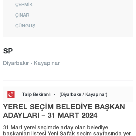
ÇERMİK
ÇINAR
ÇÜNGÜŞ
DİCLE
EĞİL
SP
ERGANİ
Diyarbakır - Kayapınar
HANİ
HAZRO
KAYAPINAR
Talip Bekiranlı
-
(Diyarbakır / Kayapınar)
KOCAKÖY
YEREL SEÇİM BELEDİYE BAŞKAN
KULP
ADAYLARI – 31 MART 2024
LİCE
31 Mart yerel seçimde aday olan belediye
başkanları listesi Yeni Şafak seçim sayfasında yer
SİLVAN