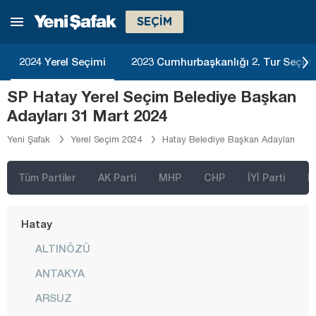
Elazığ
SEÇİM
Erzincan
2024 Yerel Seçimi
2023 Cumhurbaşkanlığı 2. Tur Seçim
Erzurum
SP Hatay Yerel Seçim Belediye Başkan
Eskişehir
Adayları 31 Mart 2024
Gaziantep
Yeni Şafak
Yerel Seçim 2024
Hatay Belediye Başkan Adayları
Giresun
Gümüşhane
Tüm Partiler
AK Parti
MHP
CHP
İYİ Parti
D
Hakkari
Hatay
ALTINÖZÜ
ANTAKYA
ARSUZ