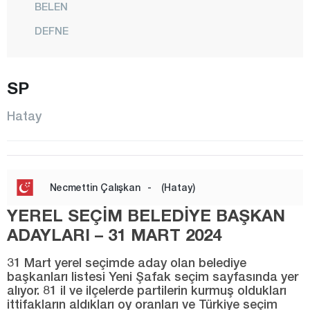
BELEN
DEFNE
DÖRTYOL
ERZİN
SP
HASSA
Hatay
İSKENDERUN
KIRIKHAN
KUMLU
Necmettin Çalışkan
-
(Hatay)
PAYAS
YEREL SEÇİM BELEDİYE BAŞKAN
REYHANLI
ADAYLARI – 31 MART 2024
SAMANDAĞ
31 Mart yerel seçimde aday olan belediye
YAYLADAĞI
başkanları listesi Yeni Şafak seçim sayfasında yer
alıyor. 81 il ve ilçelerde partilerin kurmuş oldukları
Iğdır
ittifakların aldıkları oy oranları ve Türkiye seçim