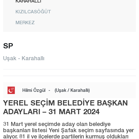
KARAHALLI
KIZILCASÖĞÜT
MERKEZ
PINARBAŞI
SP
SELÇİKLER
SİVASLI
Uşak - Karahallı
TATAR
ULUBEY
YELEĞEN
Hilmi Özgül
-
(Uşak / Karahallı)
Van
YEREL SEÇİM BELEDİYE BAŞKAN
Yalova
ADAYLARI – 31 MART 2024
Yozgat
31 Mart yerel seçimde aday olan belediye
başkanları listesi Yeni Şafak seçim sayfasında yer
Zonguldak
alıyor. 81 il ve ilçelerde partilerin kurmuş oldukları