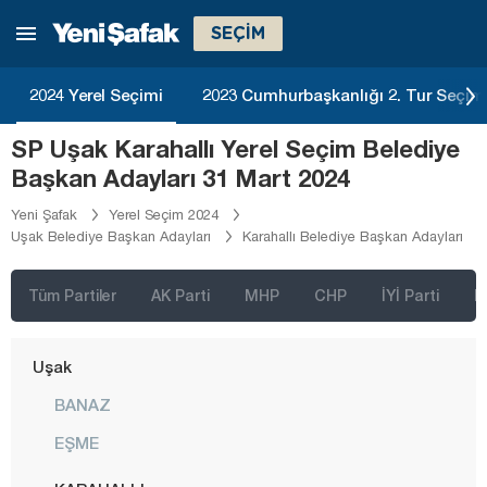
Siirt
SEÇİM
Sinop
Sivas
2024 Yerel Seçimi
2023 Cumhurbaşkanlığı 2. Tur Seçim
Şanlıurfa
SP Uşak Karahallı Yerel Seçim Belediye
Şırnak
Başkan Adayları 31 Mart 2024
Tekirdağ
Yeni Şafak
Yerel Seçim 2024
Uşak Belediye Başkan Adayları
Karahallı Belediye Başkan Adayları
Tokat
Trabzon
Tüm Partiler
AK Parti
MHP
CHP
İYİ Parti
D
Tunceli
Uşak
BANAZ
EŞME