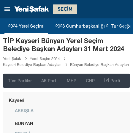
Hakkari
SEÇİM
Hatay
Iğdır
2024 Yerel Seçimi
2023 Cumhurbaşkanlığı 2. Tur Seçim
Isparta
TİP Kayseri Bünyan Yerel Seçim
Kahramanmaraş
Belediye Başkan Adayları 31 Mart 2024
Karabük
Yeni Şafak
Yerel Seçim 2024
Kayseri Belediye Başkan Adayları
Bünyan Belediye Başkan Adayları
Karaman
Kars
Tüm Partiler
AK Parti
MHP
CHP
İYİ Parti
D
Kastamonu
Kayseri
AKKIŞLA
BÜNYAN