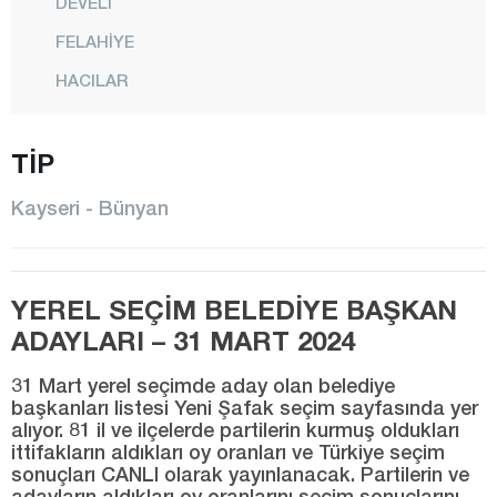
DEVELİ
FELAHİYE
HACILAR
İNCESU
TİP
KOCASİNAN
MELİKGAZİ
Kayseri - Bünyan
ÖZVATAN
PINARBAŞI
YEREL SEÇİM BELEDİYE BAŞKAN
SARIOĞLAN
ADAYLARI – 31 MART 2024
SARIZ
31 Mart yerel seçimde aday olan belediye
TALAS
başkanları listesi Yeni Şafak seçim sayfasında yer
alıyor. 81 il ve ilçelerde partilerin kurmuş oldukları
TOMARZA
ittifakların aldıkları oy oranları ve Türkiye seçim
YAHYALI
sonuçları CANLI olarak yayınlanacak. Partilerin ve
adayların aldıkları oy oranlarını seçim sonuçlarını