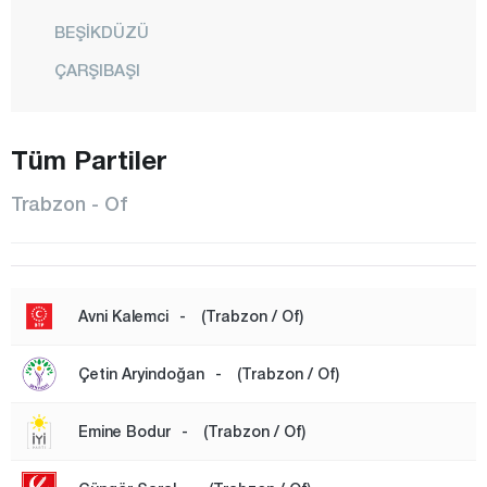
BEŞİKDÜZÜ
ÇARŞIBAŞI
ÇAYKARA
DERNEKPAZARI
Tüm Partiler
DÜZKÖY
Trabzon - Of
HAYRAT
KÖPRÜBAŞI
MAÇKA
Avni Kalemci
-
(Trabzon / Of)
OF
Çetin Aryindoğan
-
(Trabzon / Of)
ORTAHİSAR
SÜRMENE
Emine Bodur
-
(Trabzon / Of)
ŞALPAZARI