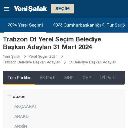
Sakarya
SEÇİM
Samsun
Siirt
2024 Yerel Seçimi
2023 Cumhurbaşkanlığı 2. Tur Seçim
Sinop
Trabzon Of Yerel Seçim Belediye
Sivas
Başkan Adayları 31 Mart 2024
Şanlıurfa
Yeni Şafak
Yerel Seçim 2024
Trabzon Belediye Başkan Adayları
Of Belediye Başkan Adayları
Şırnak
Tekirdağ
Tüm Partiler
AK Parti
MHP
CHP
İYİ Parti
D
Tokat
Trabzon
AKÇAABAT
ARAKLI
ARSİN