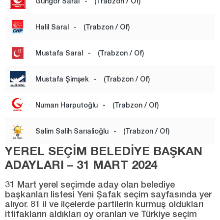
Güngör Saral
-
(Trabzon / Of)
TONYA
VAKFIKEBİR
Halil Saral
-
(Trabzon / Of)
YOMRA
Mustafa Saral
-
(Trabzon / Of)
Tunceli
Uşak
Mustafa Şimşek
-
(Trabzon / Of)
Van
Numan Harputoğlu
-
(Trabzon / Of)
Yalova
Yozgat
Salim Salih Sarıalioğlu
-
(Trabzon / Of)
Zonguldak
YEREL SEÇİM BELEDİYE BAŞKAN
ADAYLARI – 31 MART 2024
31 Mart yerel seçimde aday olan belediye
başkanları listesi Yeni Şafak seçim sayfasında yer
alıyor. 81 il ve ilçelerde partilerin kurmuş oldukları
ittifakların aldıkları oy oranları ve Türkiye seçim