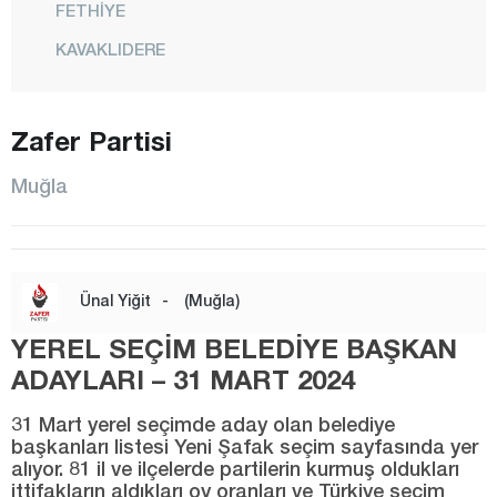
FETHİYE
KAVAKLIDERE
KÖYCEĞİZ
MARMARİS
Zafer Partisi
MENTEŞE
Muğla
MİLAS
ORTACA
SEYDİKEMER
Ünal Yiğit
-
(Muğla)
ULA
YEREL SEÇİM BELEDİYE BAŞKAN
YATAĞAN
ADAYLARI – 31 MART 2024
Muş
31 Mart yerel seçimde aday olan belediye
Nevşehir
başkanları listesi Yeni Şafak seçim sayfasında yer
alıyor. 81 il ve ilçelerde partilerin kurmuş oldukları
Niğde
ittifakların aldıkları oy oranları ve Türkiye seçim