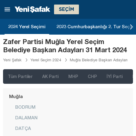
Kilis
SEÇİM
Kocaeli
2024 Yerel Seçimi
2023 Cumhurbaşkanlığı 2. Tur Seçim
Konya
Zafer Partisi Muğla Yerel Seçim
Kütahya
Belediye Başkan Adayları 31 Mart 2024
Malatya
Yeni Şafak
Yerel Seçim 2024
Muğla Belediye Başkan Adayları
Manisa
Mardin
Tüm Partiler
AK Parti
MHP
CHP
İYİ Parti
D
Mersin
Muğla
BODRUM
DALAMAN
DATÇA