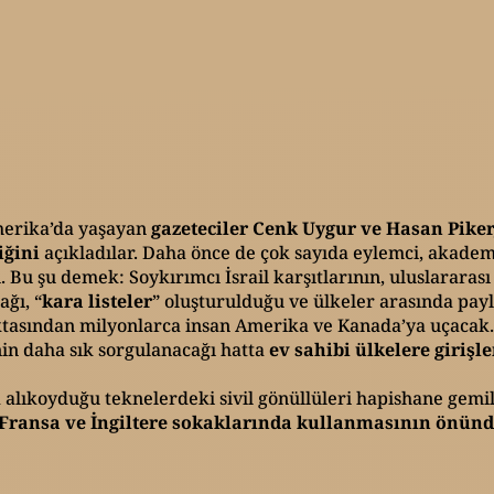
Amerika’da yaşayan
gazeteciler Cenk Uygur ve Hasan Piker
iğini
açıkladılar. Daha önce de çok sayıda eylemci, akade
 Bu şu demek: Soykırımcı İsrail karşıtlarının, uluslararası
ağı, “
kara listeler
” oluşturulduğu ve ülkeler arasında payla
asından milyonlarca insan Amerika ve Kanada’ya uçacak. F
nin daha sık sorgulanacağı hatta
ev sahibi ülkelere girişl
da alıkoyduğu teknelerdeki sivil gönüllüleri hapishane gemi
Fransa ve İngiltere sokaklarında kullanmasının önünd