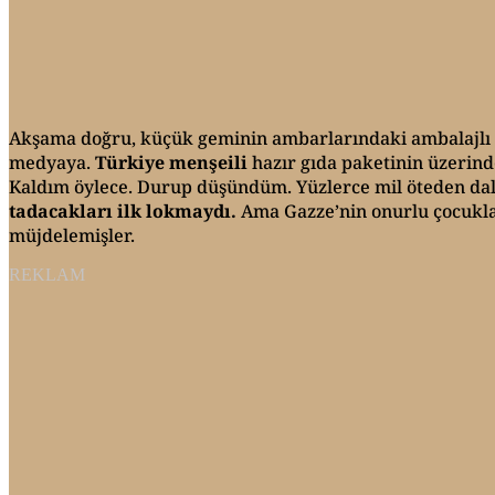
Akşama doğru, küçük geminin ambarlarındaki ambalajlı gıd
medyaya.
Türkiye menşeili
hazır gıda paketinin üzerinde
Kaldım öylece. Durup düşündüm. Yüzlerce mil öteden dalga
tadacakları ilk lokmaydı.
Ama Gazze’nin onurlu çocukla
müjdelemişler.
REKLAM