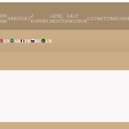
RİN
Z
GENÇ
SALT
ARKİTEKT
GZTMZT
TIMECOD
RIH
RAPORU
MOTTO
OKUNUR
EN
AR
FR
RU
UR
ar