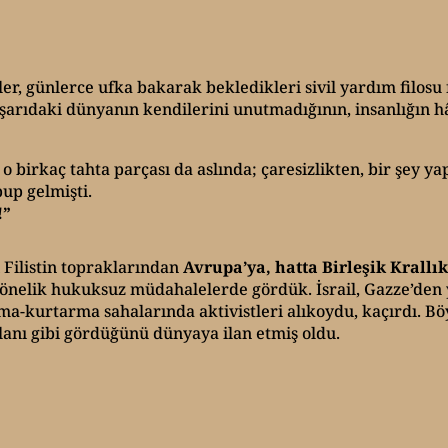
er, günlerce ufka bakarak bekledikleri sivil yardım filosu 
Dışarıdaki dünyanın kendilerini unutmadığının, insanlığın hâ
 o birkaç tahta parçası da aslında; çaresizlikten, bir şey
up gelmişti.
!”
i Filistin topraklarından
Avrupa’ya, hatta Birleşik Krallı
yönelik hukuksuz müdahalelerde gördük. İsrail, Gazze’den y
kurtarma sahalarında aktivistleri alıkoydu, kaçırdı. Böyle
lanı gibi gördüğünü dünyaya ilan etmiş oldu.