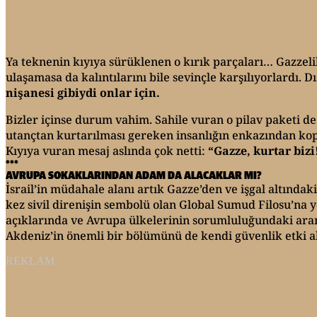
Ya teknenin kıyıya sürüklenen o kırık parçaları… Gazzelil
ulaşamasa da kalıntılarını bile sevinçle karşılıyorlardı. 
nişanesi gibiydi onlar için.
Bizler içinse durum vahim. Sahile vuran o pilav paketi de
utançtan kurtarılması gereken insanlığın enkazından kop
Kıyıya vuran mesaj aslında çok netti:
“Gazze, kurtar bizi
***
AVRUPA SOKAKLARINDAN ADAM DA ALACAKLAR MI?
İsrail’in müdahale alanı artık Gazze’den ve işgal altındak
kez sivil direnişin sembolü olan Global Sumud Filosu’na 
açıklarında ve Avrupa ülkelerinin sorumluluğundaki arama-
Akdeniz’in önemli bir bölümünü de kendi güvenlik etki a
REKLAM