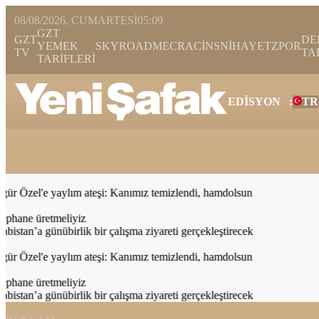
08/08/2026, CUMARTESI
05:09
GZT
GZT
DE
YEMEK
SKYROAD
MECRA
CİNS
NİHAYET
ZPOR
TV
TA
TARİFLERİ
EDİSYON
:
TR
Bugün
Spor
Ekonomi
Gündem
Resmi İlanlar
Galeri
Video
Yazarl
 Özel'e yaylım ateşi: Kanımız temizlendi, hamdolsun
phane üretmeliyiz
an’a günübirlik bir çalışma ziyareti gerçekleştirecek
 Özel'e yaylım ateşi: Kanımız temizlendi, hamdolsun
phane üretmeliyiz
an’a günübirlik bir çalışma ziyareti gerçekleştirecek