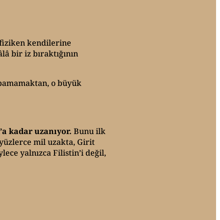
fiziken kendilerine
lâ bir iz bıraktığının
 yapamamaktan, o büyük
k’a kadar uzanıyor.
Bunu ilk
üzlerce mil uzakta, Girit
ce yalnızca Filistin’i değil,