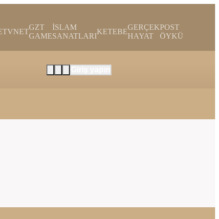
GZT
İSLAM
GERÇEK
POST
E
TVNET
KETEBE
GAME
SANATLARI
HAYAT
ÖYKÜ
Giriş yapın