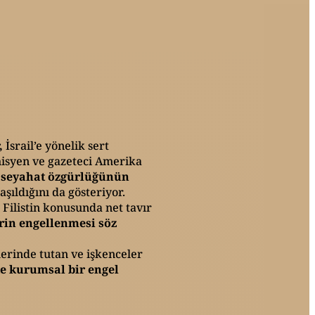
,
İsrail’e yönelik sert
misyen ve gazeteci Amerika
seyahat özgürlüğünün
şıldığını da gösteriyor.
ilistin konusunda net tavır
erin engellenmesi söz
lerinde tutan ve işkenceler
e kurumsal bir engel