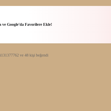
a ve Google'da Favorilere Ekle!
i131377762 ve 48 kişi beğendi