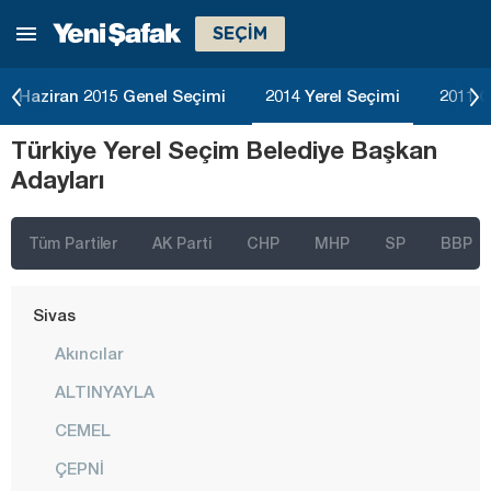
SEÇİM
Ordu
Osmaniye
Haziran 2015 Genel Seçimi
2014 Yerel Seçimi
2011 G
Rize
Türkiye Yerel Seçim Belediye Başkan
Sakarya
Adayları
Samsun
Siirt
Tüm Partiler
AK Parti
CHP
MHP
SP
BBP
Sinop
Sivas
Akıncılar
ALTINYAYLA
CEMEL
ÇEPNİ