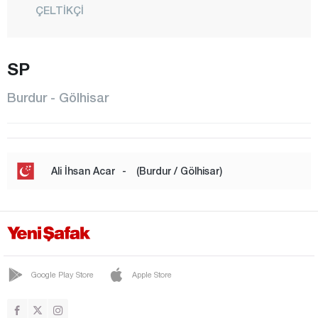
ÇELTİKÇİ
GÖLHİSAR
SP
KARAMANLI
KEMER
Burdur - Gölhisar
KIZILKAYA
KOCAALİLER
MERKEZ
Ali İhsan Acar
-
(Burdur / Gölhisar)
SÖĞÜT
TEFENNİ
YEŞİLOVA
Bursa
Google Play Store
Apple Store
Çanakkale
Çankırı