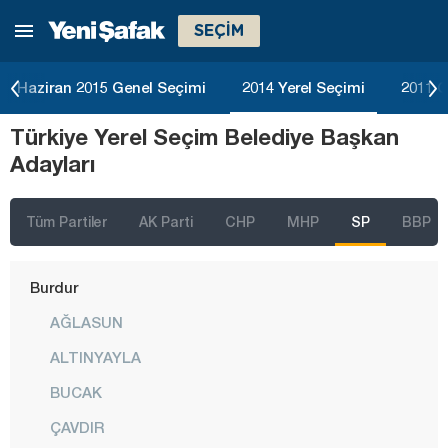
SEÇİM
Bartın
Batman
Haziran 2015 Genel Seçimi
2014 Yerel Seçimi
2011 G
Bayburt
Türkiye Yerel Seçim Belediye Başkan
Bilecik
Adayları
Bingöl
Bitlis
Tüm Partiler
AK Parti
CHP
MHP
SP
BBP
Bolu
Burdur
AĞLASUN
ALTINYAYLA
BUCAK
ÇAVDIR