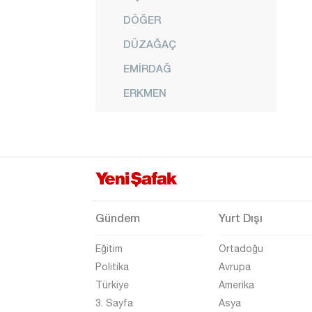
DÖĞER
DÜZAĞAÇ
EMİRDAĞ
ERKMEN
EVCİLER
FETHİBEY
GAZLIGÖL
GEBECELER
GÖMÜ
Gündem
Yurt Dışı
HAYDARLI
Eğitim
Ortadoğu
HOCALAR
Politika
Avrupa
Türkiye
Amerika
IŞIKLAR
3. Sayfa
Asya