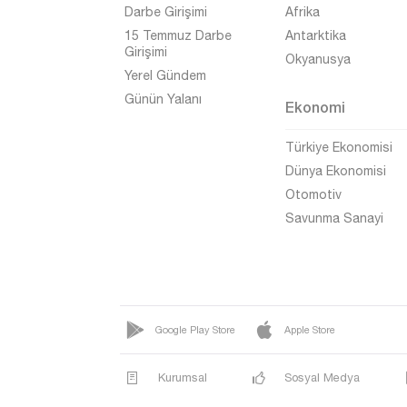
İHSANİYE
Darbe Girişimi
Afrika
İSCEHİSAR
15 Temmuz Darbe
Antarktika
Girişimi
Okyanusya
KARAADİLLİ
Yerel Gündem
KARAMIKKARACAÖREN
Günün Yalanı
Ekonomi
KAYIHAN
Türkiye Ekonomisi
KILIÇARSLAN
Dünya Ekonomisi
KIRKA
Otomotiv
Savunma Sanayi
KIZILÖREN
KOCAÖZ
KOCATEPE
KÜÇÜKHÜYÜK
Google Play Store
Apple Store
MERKEZ
Kurumsal
Sosyal Medya
NURİBEY