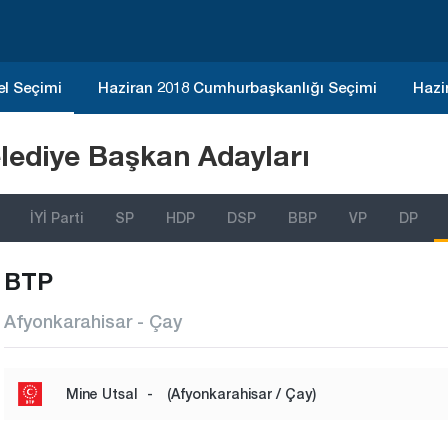
el Seçimi
Haziran 2018 Cumhurbaşkanlığı Seçimi
Hazi
lediye Başkan Adayları
İYİ Parti
SP
HDP
DSP
BBP
VP
DP
BTP
Afyonkarahisar - Çay
Mine Utsal
-
(Afyonkarahisar / Çay)