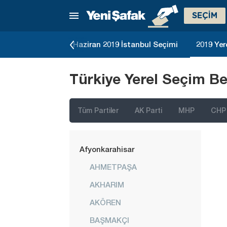
SEÇİM
23 Genel Seçimi
Haziran 2019 İstanbul Seçimi
2019 Yer
İstanbul
Türkiye Yerel Seçim Be
Ankara
İzmir
Tüm Partiler
AK Parti
MHP
CHP
Adana
Adıyaman
Afyonkarahisar
AHMETPAŞA
AKHARIM
AKÖREN
BAŞMAKÇI