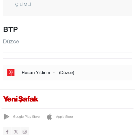
ÇİLİMLİ
GÖLYAKA
GÜMÜŞOVA
BTP
KAYNAŞLI
Düzce
MERKEZ
YIĞILCA
Edirne
Hasan Yıldırım
-
(Düzce)
Elazığ
Erzincan
Erzurum
Eskişehir
Google Play Store
Apple Store
Gaziantep
Giresun