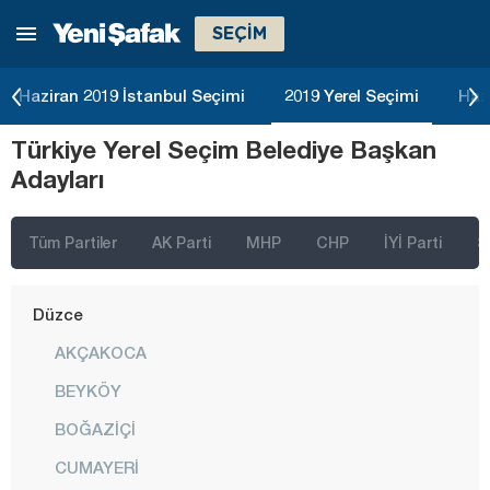
SEÇİM
Burdur
Bursa
Haziran 2019 İstanbul Seçimi
2019 Yerel Seçimi
Haz
Çanakkale
Türkiye Yerel Seçim Belediye Başkan
Çankırı
Adayları
Çorum
Denizli
Tüm Partiler
AK Parti
MHP
CHP
İYİ Parti
S
Diyarbakır
Düzce
AKÇAKOCA
BEYKÖY
BOĞAZİÇİ
CUMAYERİ