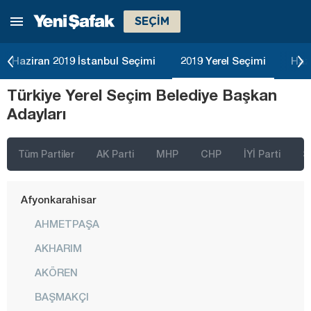
SEÇİM
Haziran 2019 İstanbul Seçimi
2019 Yerel Seçimi
Haz
İstanbul
Türkiye Yerel Seçim Belediye Başkan
Ankara
Adayları
İzmir
Adana
Tüm Partiler
AK Parti
MHP
CHP
İYİ Parti
S
Adıyaman
Afyonkarahisar
AHMETPAŞA
AKHARIM
AKÖREN
BAŞMAKÇI