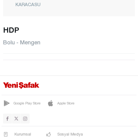
KARACASU
KIBRISCIK
HDP
MENGEN
MERKEZ
Bolu - Mengen
MUDURNU
SEBEN
TAŞKESTİ
YENİÇAĞA
Burdur
Bursa
Google Play Store
Apple Store
Çanakkale
Çankırı
Kurumsal
Sosyal Medya
Çorum