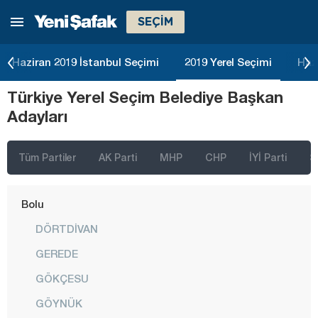
SEÇİM
Balıkesir
Bartın
Haziran 2019 İstanbul Seçimi
2019 Yerel Seçimi
Haz
Batman
Türkiye Yerel Seçim Belediye Başkan
Bayburt
Adayları
Bilecik
Bingöl
Tüm Partiler
AK Parti
MHP
CHP
İYİ Parti
S
Bitlis
Bolu
DÖRTDİVAN
GEREDE
GÖKÇESU
GÖYNÜK