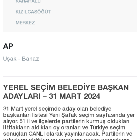
KARAHALLI
KIZILCASÖĞÜT
MERKEZ
PINARBAŞI
AP
SELÇİKLER
SİVASLI
Uşak - Banaz
TATAR
ULUBEY
YEREL SEÇİM BELEDİYE BAŞKAN
YELEĞEN
ADAYLARI – 31 MART 2024
Van
31 Mart yerel seçimde aday olan belediye
Yalova
başkanları listesi Yeni Şafak seçim sayfasında yer
alıyor. 81 il ve ilçelerde partilerin kurmuş oldukları
Yozgat
ittifakların aldıkları oy oranları ve Türkiye seçim
Zonguldak
sonuçları CANLI olarak yayınlanacak. Partilerin ve
adayların aldıkları oy oranlarını seçim sonuçlarını