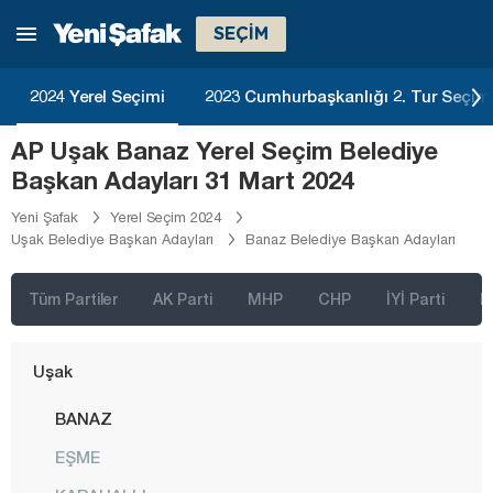
Siirt
SEÇİM
Sinop
Sivas
2024 Yerel Seçimi
2023 Cumhurbaşkanlığı 2. Tur Seçim
Şanlıurfa
AP Uşak Banaz Yerel Seçim Belediye
Şırnak
Başkan Adayları 31 Mart 2024
Tekirdağ
Yeni Şafak
Yerel Seçim 2024
Uşak Belediye Başkan Adayları
Banaz Belediye Başkan Adayları
Tokat
Trabzon
Tüm Partiler
AK Parti
MHP
CHP
İYİ Parti
D
Tunceli
Uşak
BANAZ
EŞME