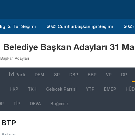
ğı 2. Tur Seçimi
2023 Cumhurbaşkanlığı Seçimi
2023
m Belediye Başkan Adayları 31 Ma
 Başkan Adayları
İYİ Parti
DEM
SP
DSP
BBP
VP
DP
HKP
TKH
Gelecek Partisi
YTP
EMEP
HÜD
DP
TİP
DEVA
Bağımsız
BTP
Artvin