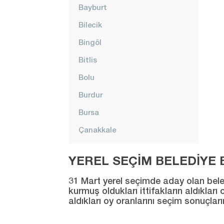
Bayburt
Bilecik
Bingöl
Bitlis
Bolu
Burdur
Bursa
Çanakkale
Çankırı
YEREL SEÇİM BELEDİYE B
Çorum
31 Mart yerel seçimde aday olan beledi
Denizli
kurmuş oldukları ittifakların aldıklar
aldıkları oy oranlarını seçim sonuçlar
Diyarbakır
Düzce