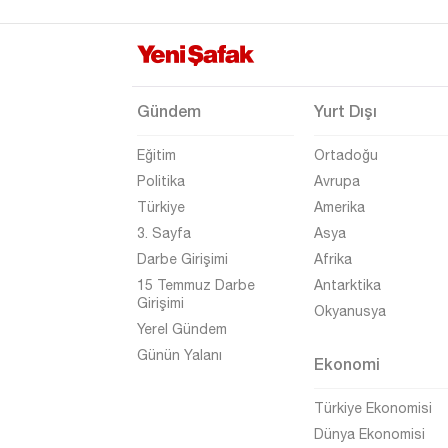
Edirne
Elazığ
Erzincan
Gündem
Yurt Dışı
Erzurum
Eğitim
Ortadoğu
Eskişehir
Politika
Avrupa
Gaziantep
Türkiye
Amerika
Giresun
3. Sayfa
Asya
Darbe Girişimi
Afrika
Gümüşhane
15 Temmuz Darbe
Antarktika
Hakkari
Girişimi
Okyanusya
Yerel Gündem
Hatay
Günün Yalanı
Ekonomi
Iğdır
Isparta
Türkiye Ekonomisi
Dünya Ekonomisi
Kahramanmaraş