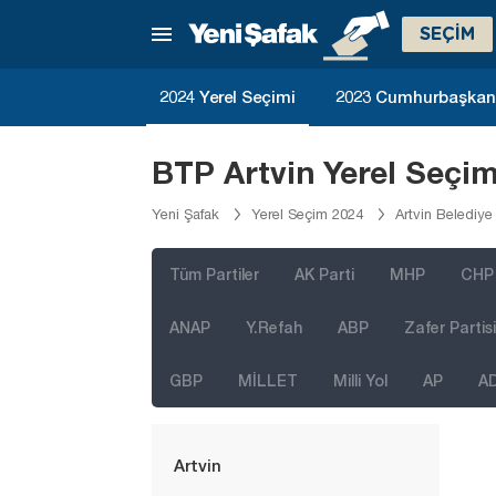
SEÇİM
İstanbul
Ankara
2024 Yerel Seçimi
2023 Cumhurbaşkanlı
İzmir
Adana
BTP Artvin Yerel Seçi
Adıyaman
Yeni Şafak
Yerel Seçim 2024
Artvin Belediye
Afyonkarahisar
Ağrı
Tüm Partiler
AK Parti
MHP
CHP
Aksaray
ANAP
Y.Refah
ABP
Zafer Partisi
Amasya
GBP
MİLLET
Milli Yol
AP
A
Antalya
Ardahan
Artvin