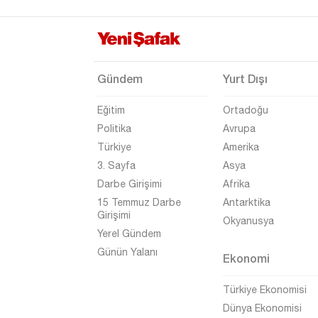
Elazığ
Erzincan
Erzurum
Gündem
Yurt Dışı
Eskişehir
Eğitim
Ortadoğu
Gaziantep
Politika
Avrupa
Giresun
Türkiye
Amerika
Gümüşhane
3. Sayfa
Asya
Darbe Girişimi
Afrika
Hakkari
15 Temmuz Darbe
Antarktika
Hatay
Girişimi
Okyanusya
Yerel Gündem
Iğdır
Günün Yalanı
Ekonomi
Isparta
Kahramanmaraş
Türkiye Ekonomisi
Dünya Ekonomisi
Karabük