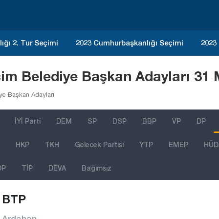
ğı 2. Tur Seçimi
2023 Cumhurbaşkanlığı Seçimi
2023
im Belediye Başkan Adayları 31 
ye Başkan Adayları
İYİ Parti
DEM
SP
DSP
BBP
VP
DP
HKP
TKH
Gelecek Partisi
YTP
EMEP
HÜD
DP
TİP
DEVA
Bağımsız
BTP
Ardahan