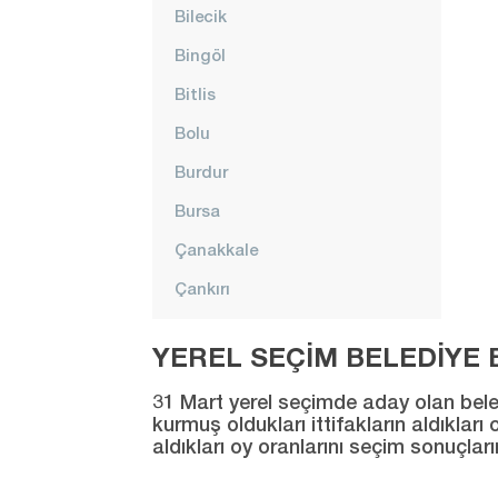
Bilecik
Bingöl
Bitlis
Bolu
Burdur
Bursa
Çanakkale
Çankırı
Çorum
YEREL SEÇİM BELEDİYE B
Denizli
31 Mart yerel seçimde aday olan beledi
Diyarbakır
kurmuş oldukları ittifakların aldıklar
aldıkları oy oranlarını seçim sonuçlar
Düzce
Edirne