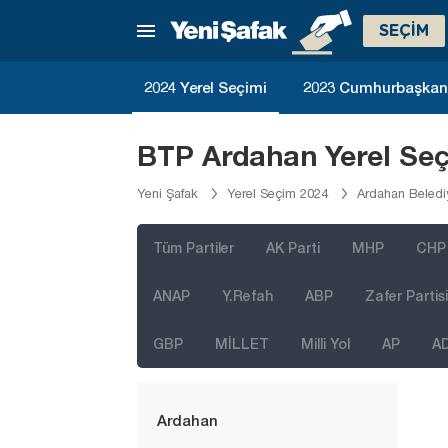
SEÇİM
İstanbul
2024 Yerel Seçimi
2023 Cumhurbaşkanlı
Ankara
İzmir
BTP Ardahan Yerel Seç
Adana
Yeni Şafak
Yerel Seçim 2024
Ardahan Beledi
Adıyaman
Afyonkarahisar
Tüm Partiler
AK Parti
MHP
CHP
Ağrı
ANAP
Y.Refah
ABP
Zafer Partisi
Aksaray
GBP
MİLLET
Milli Yol
AP
A
Amasya
Antalya
Ardahan