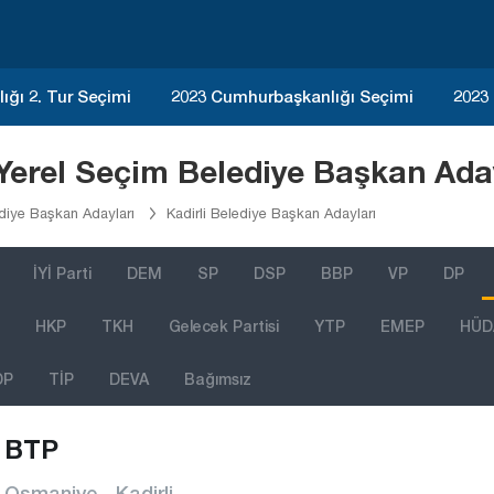
ğı 2. Tur Seçimi
2023 Cumhurbaşkanlığı Seçimi
2023
Yerel Seçim Belediye Başkan Aday
iye Başkan Adayları
Kadirli Belediye Başkan Adayları
İYİ Parti
DEM
SP
DSP
BBP
VP
DP
HKP
TKH
Gelecek Partisi
YTP
EMEP
HÜD
DP
TİP
DEVA
Bağımsız
BTP
Osmaniye - Kadirli