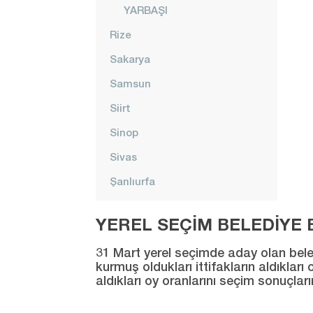
YARBAŞI
Rize
Sakarya
Samsun
Siirt
Sinop
Sivas
Şanlıurfa
Şırnak
YEREL SEÇİM BELEDİYE B
Tekirdağ
31 Mart yerel seçimde aday olan beledi
Tokat
kurmuş oldukları ittifakların aldıklar
aldıkları oy oranlarını seçim sonuçlar
Trabzon
Tunceli