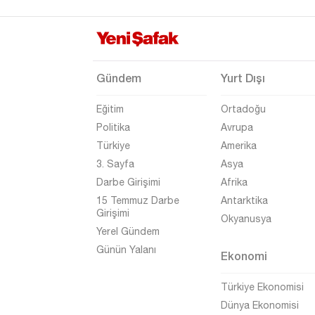
Uşak
Van
Yalova
Gündem
Yurt Dışı
Yozgat
Eğitim
Ortadoğu
Zonguldak
Politika
Avrupa
Türkiye
Amerika
3. Sayfa
Asya
Darbe Girişimi
Afrika
15 Temmuz Darbe
Antarktika
Girişimi
Okyanusya
Yerel Gündem
Günün Yalanı
Ekonomi
Türkiye Ekonomisi
Dünya Ekonomisi