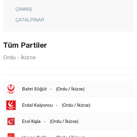
ÇAMAŞ
ÇATALPINAR
ÇAYBAŞI
FATSA
Tüm Partiler
GÖLKÖY
Ordu - İkizce
GÜLYALI
GÜRGENTEPE
İKİZCE
Bahri Söğüt
-
(Ordu / İkizce)
KABADÜZ
Erdal Kalyoncu
-
(Ordu / İkizce)
KABATAŞ
KORGAN
Erol Kışla
-
(Ordu / İkizce)
KUMRU