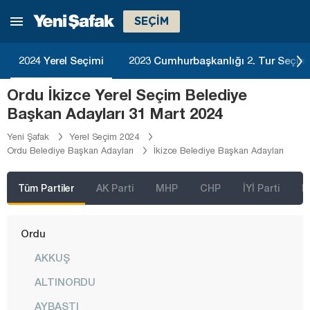
Kütahya
SEÇİM
Malatya
Manisa
2024 Yerel Seçimi
2023 Cumhurbaşkanlığı 2. Tur Seçim
Mardin
Ordu İkizce Yerel Seçim Belediye
Mersin
Başkan Adayları 31 Mart 2024
Muğla
Yeni Şafak
Yerel Seçim 2024
Ordu Belediye Başkan Adayları
İkizce Belediye Başkan Adayları
Muş
Nevşehir
Tüm Partiler
AK Parti
MHP
CHP
İYİ Parti
D
Niğde
Ordu
AKKUŞ
ALTINORDU
AYBASTI