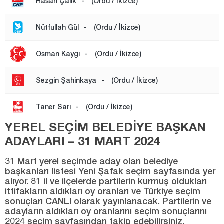
Hasan Çalık
-
(Ordu / İkizce)
MESUDİYE
PERŞEMBE
Nütfullah Gül
-
(Ordu / İkizce)
ULUBEY
Osman Kaygı
-
(Ordu / İkizce)
ÜNYE
Osmaniye
Sezgin Şahinkaya
-
(Ordu / İkizce)
Rize
Taner Sarı
-
(Ordu / İkizce)
Sakarya
YEREL SEÇİM BELEDİYE BAŞKAN
Samsun
ADAYLARI – 31 MART 2024
Siirt
31 Mart yerel seçimde aday olan belediye
Sinop
başkanları listesi Yeni Şafak seçim sayfasında yer
Sivas
alıyor. 81 il ve ilçelerde partilerin kurmuş oldukları
ittifakların aldıkları oy oranları ve Türkiye seçim
Şanlıurfa
sonuçları CANLI olarak yayınlanacak. Partilerin ve
adayların aldıkları oy oranlarını seçim sonuçlarını
Şırnak
2024 seçim sayfasından takip edebilirsiniz.