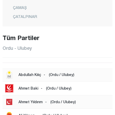
ÇAMAŞ
ÇATALPINAR
ÇAYBAŞI
FATSA
Tüm Partiler
GÖLKÖY
Ordu - Ulubey
GÜLYALI
GÜRGENTEPE
İKİZCE
Abdullah Kılıç
-
(Ordu / Ulubey)
KABADÜZ
KABATAŞ
Ahmet Baki
-
(Ordu / Ulubey)
KORGAN
Ahmet Yıldırım
-
(Ordu / Ulubey)
KUMRU