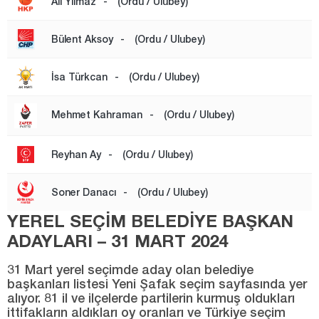
MESUDİYE
Ali Yılmaz
-
(Ordu / Ulubey)
PERŞEMBE
Bülent Aksoy
-
(Ordu / Ulubey)
ULUBEY
İsa Türkcan
-
(Ordu / Ulubey)
ÜNYE
Osmaniye
Mehmet Kahraman
-
(Ordu / Ulubey)
Rize
Reyhan Ay
-
(Ordu / Ulubey)
Sakarya
Samsun
Soner Danacı
-
(Ordu / Ulubey)
Siirt
YEREL SEÇİM BELEDİYE BAŞKAN
Sinop
ADAYLARI – 31 MART 2024
Sivas
31 Mart yerel seçimde aday olan belediye
Şanlıurfa
başkanları listesi Yeni Şafak seçim sayfasında yer
alıyor. 81 il ve ilçelerde partilerin kurmuş oldukları
Şırnak
ittifakların aldıkları oy oranları ve Türkiye seçim