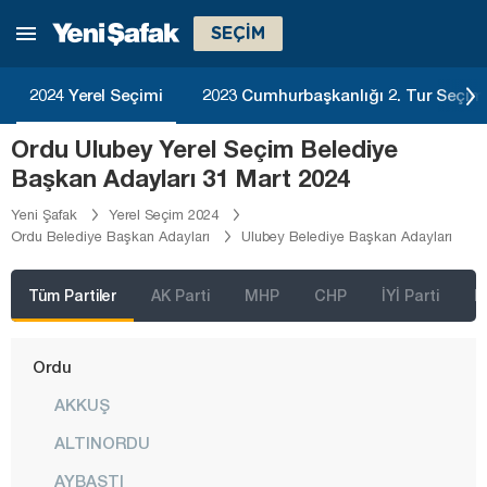
Kütahya
SEÇİM
Malatya
Manisa
2024 Yerel Seçimi
2023 Cumhurbaşkanlığı 2. Tur Seçim
Mardin
Ordu Ulubey Yerel Seçim Belediye
Mersin
Başkan Adayları 31 Mart 2024
Muğla
Yeni Şafak
Yerel Seçim 2024
Ordu Belediye Başkan Adayları
Ulubey Belediye Başkan Adayları
Muş
Nevşehir
Tüm Partiler
AK Parti
MHP
CHP
İYİ Parti
D
Niğde
Ordu
AKKUŞ
ALTINORDU
AYBASTI