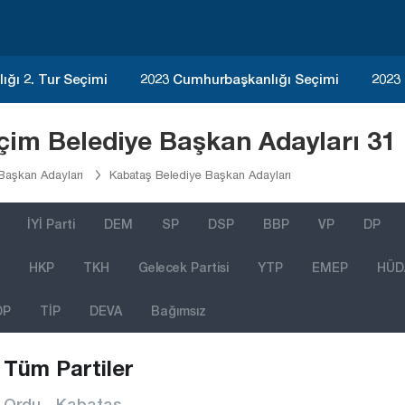
ğı 2. Tur Seçimi
2023 Cumhurbaşkanlığı Seçimi
2023
çim Belediye Başkan Adayları 31
Başkan Adayları
Kabataş Belediye Başkan Adayları
İYİ Parti
DEM
SP
DSP
BBP
VP
DP
HKP
TKH
Gelecek Partisi
YTP
EMEP
HÜD
DP
TİP
DEVA
Bağımsız
Tüm Partiler
Ordu - Kabataş