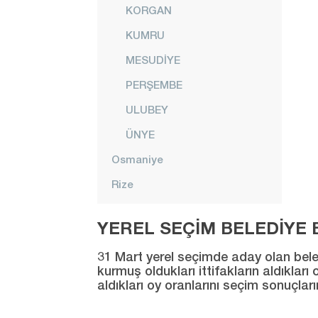
KORGAN
KUMRU
MESUDİYE
PERŞEMBE
ULUBEY
ÜNYE
Osmaniye
Rize
Sakarya
YEREL SEÇİM BELEDİYE B
Samsun
31 Mart yerel seçimde aday olan beledi
Siirt
kurmuş oldukları ittifakların aldıklar
aldıkları oy oranlarını seçim sonuçlar
Sinop
Sivas