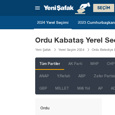
Kilis
SEÇİM
Kocaeli
Konya
2024 Yerel Seçimi
2023 Cumhurbaşkanlı
Kütahya
Malatya
Ordu Kabataş Yerel Se
Manisa
Yeni Şafak
Yerel Seçim 2024
Ordu Belediye 
Mardin
Mersin
Tüm Partiler
AK Parti
MHP
CHP
Muğla
ANAP
Y.Refah
ABP
Zafer Partisi
Muş
GBP
MİLLET
Milli Yol
AP
A
Nevşehir
Niğde
Ordu