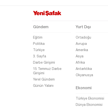
Şanlıurfa
Şırnak
Tekirdağ
Gündem
Yurt Dışı
Tokat
Eğitim
Ortadoğu
Trabzon
Politika
Avrupa
Tunceli
Türkiye
Amerika
Uşak
3. Sayfa
Asya
Darbe Girişimi
Afrika
Van
15 Temmuz Darbe
Antarktika
Yalova
Girişimi
Okyanusya
Yerel Gündem
Yozgat
Günün Yalanı
Ekonomi
Zonguldak
Türkiye Ekonomisi
Dünya Ekonomisi