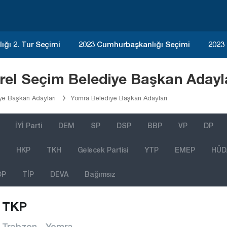
ğı 2. Tur Seçimi
2023 Cumhurbaşkanlığı Seçimi
2023
el Seçim Belediye Başkan Adayla
ye Başkan Adayları
Yomra Belediye Başkan Adayları
İYİ Parti
DEM
SP
DSP
BBP
VP
DP
HKP
TKH
Gelecek Partisi
YTP
EMEP
HÜD
DP
TİP
DEVA
Bağımsız
TKP
Trabzon - Yomra