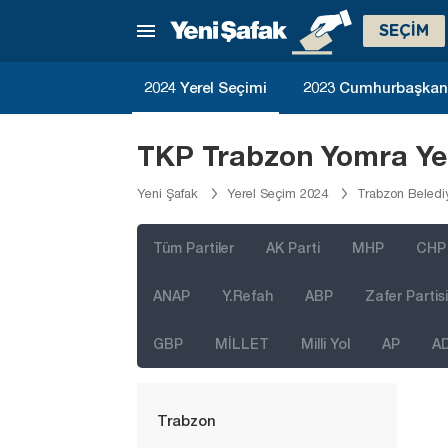
Ordu
SEÇİM
Osmaniye
Rize
2024 Yerel Seçimi
2023 Cumhurbaşkanlı
Sakarya
Samsun
TKP Trabzon Yomra Yer
Siirt
Yeni Şafak
Yerel Seçim 2024
Trabzon Beledi
Sinop
Sivas
Tüm Partiler
AK Parti
MHP
CHP
Şanlıurfa
ANAP
Y.Refah
ABP
Zafer Partisi
Şırnak
GBP
MİLLET
Milli Yol
AP
A
Tekirdağ
Tokat
Trabzon