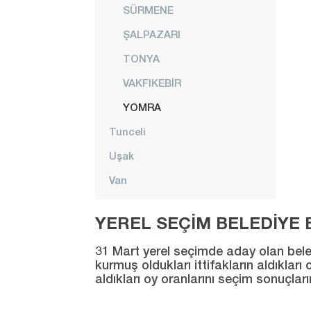
SÜRMENE
ŞALPAZARI
TONYA
VAKFIKEBİR
YOMRA
Tunceli
Uşak
Van
Yalova
YEREL SEÇİM BELEDİYE B
Yozgat
31 Mart yerel seçimde aday olan beledi
Zonguldak
kurmuş oldukları ittifakların aldıklar
aldıkları oy oranlarını seçim sonuçlar