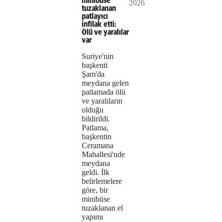
Video
a modal
minibüse
2026
media
window.
tuzaklanan
patlayıcı
could
infilak etti:
Ölü ve yaralılar
not
var
be
Suriye'nin
başkenti
loaded,
Şam'da
meydana gelen
either
patlamada ölü
ve yaralıların
because
olduğu
the
bildirildi.
Patlama,
server
başkentin
Ceramana
or
Mahallesi'nde
meydana
network
geldi. İlk
belirlemelere
failed
göre, bir
minibüse
or
tuzaklanan el
because
yapımı