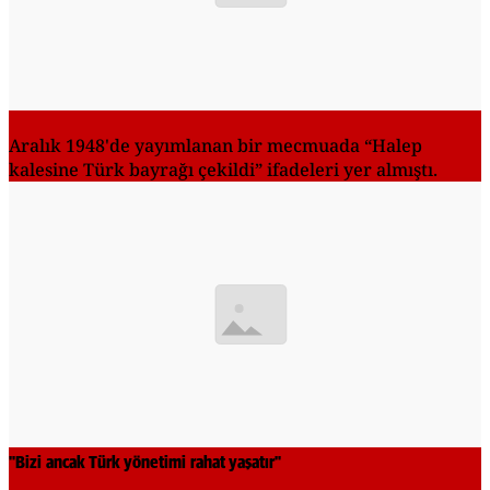
Aralık 1948'de yayımlanan bir mecmuada “Halep
kalesine Türk bayrağı çekildi” ifadeleri yer almıştı.
"Bizi ancak Türk yönetimi rahat yaşatır"