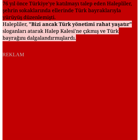
76 yıl önce Türkiye'ye katılmayı talep eden Halepliler,
şehrin sokaklarında ellerinde Türk bayraklarıyla
yürüyüş düzenlemişti.
Halepliler,
"Bizi ancak Türk yönetimi rahat yaşatır"
sloganları atarak Halep Kalesi'ne çıkmış ve Türk
bayrağını dalgalandırmışlardı.
REKLAM