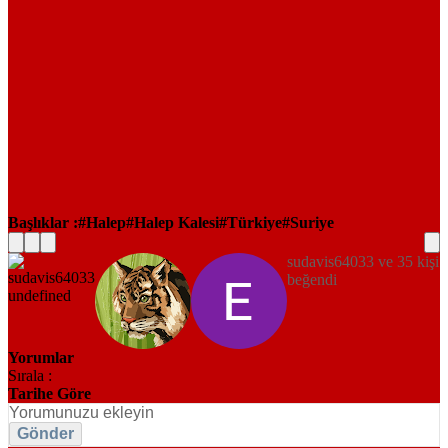
Başlıklar :
Halep
Halep Kalesi
Türkiye
Suriye
sudavis64033 ve 35 kişi
beğendi
Yorumlar
Sırala :
Tarihe Göre
Gönder