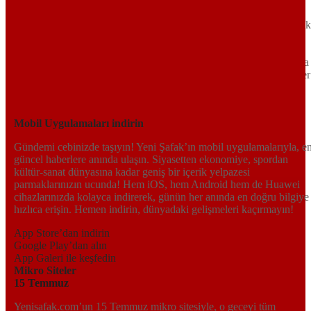
Türkiye’nin gündemini belirleyen haber kaynağına hoş geldiniz!
Tarafsız, dinamik ve derinlemesine habercilik anlayışıyla Yeni Şafak
okuyucularına güncel gelişmelerin ötesinde bir deneyim sunuyor.
Siyaset ve ekonomiden kültür-sanat ve spor dünyasına kadar geniş
bir yelpazede sunduğu haberlerle, hem Türkiye’de hem de dünyada
neler olup bittiğini anında öğrenin. Dijital platformlarıyla her an, her
yerden en doğru bilgiye ulaşın; Yeni Şafak’la gündemi yakalayın!
Sosyal medyada bizi takip edin
Mobil Uygulamaları indirin
Gündemi cebinizde taşıyın! Yeni Şafak’ın mobil uygulamalarıyla, e
güncel haberlere anında ulaşın. Siyasetten ekonomiye, spordan
kültür-sanat dünyasına kadar geniş bir içerik yelpazesi
parmaklarınızın ucunda! Hem iOS, hem Android hem de Huawei
cihazlarınızda kolayca indirerek, günün her anında en doğru bilgiye
hızlıca erişin. Hemen indirin, dünyadaki gelişmeleri kaçırmayın!
App Store’dan indirin
Google Play’dan alın
App Galeri ile keşfedin
Mikro Siteler
15 Temmuz
Yenisafak.com’un 15 Temmuz mikro sitesiyle, o geceyi tüm