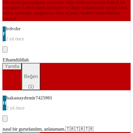
Sitemizde paylaştığınız yorumlar, diğer kullanıcılar için değerli bir
kaynaktır. Lütfen farklı görüşlere ve diğer kullanıcılara saygılı olun.
Kaba, saldırgan, aşağılayıcı veya ayrımcı ifadeler kullanmaktan
kaçının.
frdvsbr
F
2 yıl önce
Elhamdülillah
Yanıtla
Beğen
(
1
)
hakanaydemir7425901
H
2 yıl önce
nasıl bir gururlandım, anlatamam.🇹🇷🇹🇷🇹🇷