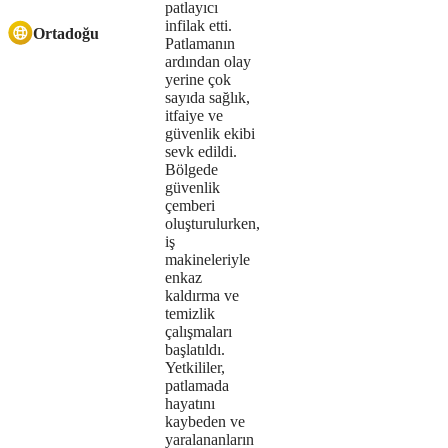
patlayıcı
the
infilak etti.
Ortadoğu
Patlamanın
format
ardından olay
yerine çok
is
sayıda sağlık,
itfaiye ve
not
güvenlik ekibi
sevk edildi.
supported.
Bölgede
güvenlik
çemberi
oluşturulurken,
iş
makineleriyle
enkaz
kaldırma ve
temizlik
çalışmaları
başlatıldı.
Yetkililer,
patlamada
hayatını
kaybeden ve
yaralananların