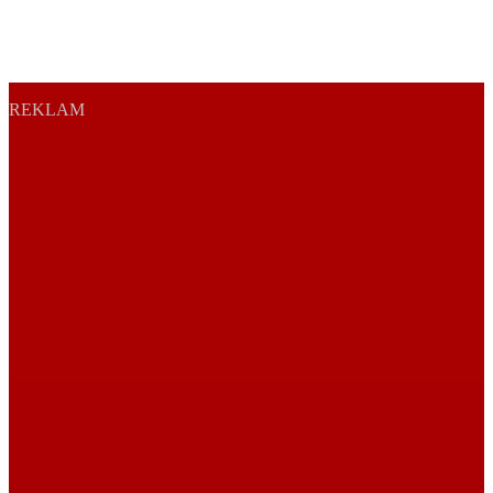
REKLAM
Sayfa Sonu
TR
EN
AR
FR
RU
UR
Türkiye’nin Birikimi. Uluslararası Medya Grubu.