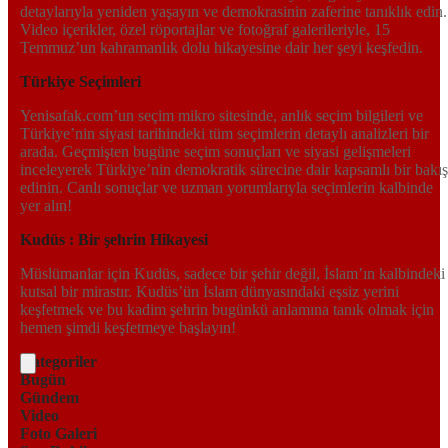
detaylarıyla yeniden yaşayın ve demokrasinin zaferine tanıklık edin.
Video içerikler, özel röportajlar ve fotoğraf galerileriyle, 15
Temmuz’un kahramanlık dolu hikayesine dair her şeyi keşfedin.
Türkiye Seçimleri
Yenisafak.com’un seçim mikro sitesinde, anlık seçim bilgileri ve
Türkiye’nin siyasi tarihindeki tüm seçimlerin detaylı analizleri bir
arada. Geçmişten bugüne seçim sonuçları ve siyasi gelişmeleri
inceleyerek Türkiye’nin demokratik sürecine dair kapsamlı bir bakış
edinin. Canlı sonuçlar ve uzman yorumlarıyla seçimlerin kalbinde
yer alın!
Kudüs : Bir şehrin Hikayesi
Müslümanlar için Kudüs, sadece bir şehir değil, İslam’ın kalbindeki
kutsal bir mirastır. Kudüs’ün İslam dünyasındaki eşsiz yerini
keşfetmek ve bu kadim şehrin bugünkü anlamına tanık olmak için
hemen şimdi keşfetmeye başlayın!
Kategoriler
Bugün
Gündem
Video
Foto Galeri