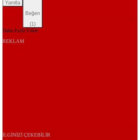
Yanıtla
Beğen
(
1
)
Daha Fazla Yükle
REKLAM
İLGINIZI ÇEKEBILIR