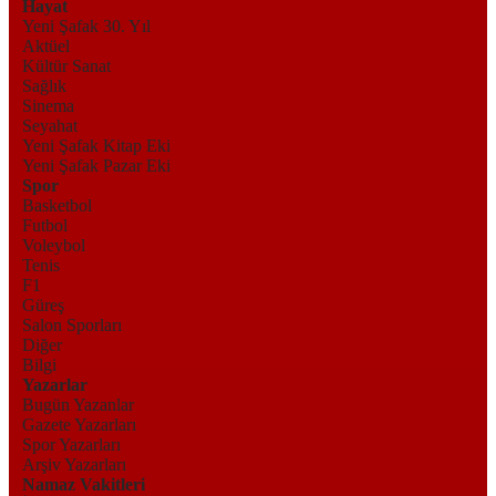
Hayat
Yeni Şafak 30. Yıl
Aktüel
Kültür Sanat
Sağlık
Sinema
Seyahat
Yeni Şafak Kitap Eki
Yeni Şafak Pazar Eki
Spor
Basketbol
Futbol
Voleybol
Tenis
F1
Güreş
Salon Sporları
Diğer
Bilgi
Yazarlar
Bugün Yazanlar
Gazete Yazarları
Spor Yazarları
Arşiv Yazarları
Namaz Vakitleri