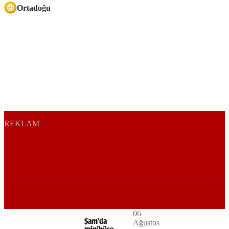
Ortadoğu
REKLAM
Play
06
The
This is
Şam'da
Ağustos