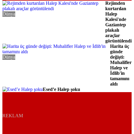
Rejimden
kurtarılan
Dünya
Halep
Kalesi'nde
Gaziantep
plakalı
araçlar
görüntülendi
Harita üç
günde
Dünya
değişti:
Muhalifler
Halep ve
İdlib'in
tamamını
aldı
Esed’e Halep şoku
Gündem
REKLAM