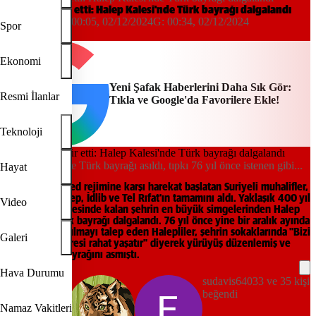
Tarih tekerrür etti: Halep Kalesi'nde Türk bayrağı dalgalandı
Hüseyin Berk
00:05, 02/12/2024
G:
00:34, 02/12/2024
Spor
Yeni Şafak
Ekonomi
Yeni Şafak Haberlerini Daha Sık Gör:
Resmi İlanlar
Tıkla ve Google'da Favorilere Ekle!
Teknoloji
Halep Kalesi'ne Türk bayrağı asıldı, tıpkı 76 yıl önce istenen gibi...
Hayat
27 Kasım’da Esed rejimine karşı harekat başlatan Suriyeli muhalifler,
beş günde Halep, İdlib ve Tel Rıfat'ın tamamını aldı. Yaklaşık 400 yıl
Video
Osmanlı himayesinde kalan şehrin en büyük simgelerinden Halep
Kalesi'nde Türk bayrağı dalgalandı. 76 yıl önce yine bir aralık ayında
Türkiye'ye katılmayı talep eden Halepliler, şehrin sokaklarında "Bizi
Galeri
ancak Türk idaresi rahat yaşatır" diyerek yürüyüş düzenlemiş ve
kaleye Türk bayrağını asmıştı.
Hava Durumu
sudavis64033 ve 35 kişi
beğendi
Namaz Vakitleri