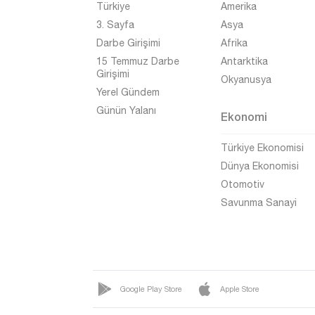
Türkiye
Amerika
Trabzon
3. Sayfa
Asya
Tunceli
Darbe Girişimi
Afrika
Uşak
15 Temmuz Darbe
Antarktika
Girişimi
Okyanusya
Van
Yerel Gündem
Yalova
Günün Yalanı
Ekonomi
Yozgat
Türkiye Ekonomisi
Zonguldak
Dünya Ekonomisi
Otomotiv
Savunma Sanayi
Google Play Store
Apple Store