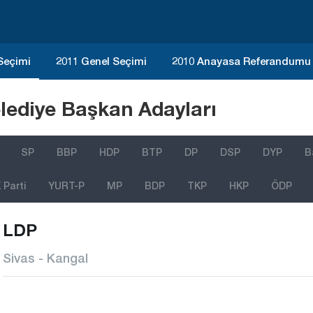
 Seçimi
2011 Genel Seçimi
2010 Anayasa Referandumu
lediye Başkan Adayları
SP
BBP
HDP
BTP
DP
DSP
DYP
B
Parti
YURT-P
MP
BDP
TKP
HKP
ÖDP
LDP
Sivas - Kangal