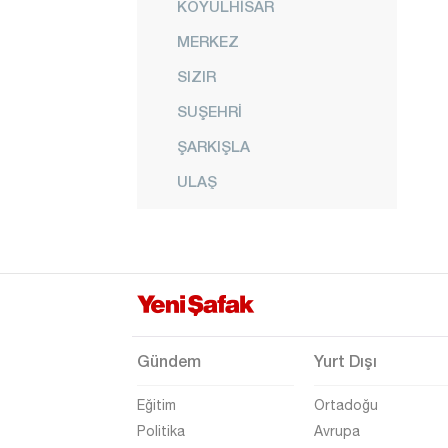
KOYULHİSAR
MERKEZ
SIZIR
SUŞEHRİ
ŞARKIŞLA
ULAŞ
YILDIZ
YILDIZELİ
ZARA
Şanlıurfa
Şırnak
Gündem
Yurt Dışı
Tekirdağ
Eğitim
Ortadoğu
Tokat
Politika
Avrupa