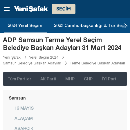
Mersin
SEÇİM
Muğla
Muş
2024 Yerel Seçimi
2023 Cumhurbaşkanlığı 2. Tur Seçim
Nevşehir
ADP Samsun Terme Yerel Seçim
Niğde
Belediye Başkan Adayları 31 Mart 2024
Ordu
Yeni Şafak
Yerel Seçim 2024
Samsun Belediye Başkan Adayları
Terme Belediye Başkan Adayları
Osmaniye
Rize
Tüm Partiler
AK Parti
MHP
CHP
İYİ Parti
D
Sakarya
Samsun
19 MAYIS
ALAÇAM
ASARCIK