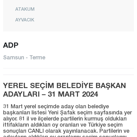
ATAKUM
AYVACIK
BAFRA
CANİK
ADP
ÇARŞAMBA
Samsun - Terme
HAVZA
İLKADIM
YEREL SEÇİM BELEDİYE BAŞKAN
KAVAK
ADAYLARI – 31 MART 2024
LADİK
SALIPAZARI
31 Mart yerel seçimde aday olan belediye
başkanları listesi Yeni Şafak seçim sayfasında yer
TEKKEKÖY
alıyor. 81 il ve ilçelerde partilerin kurmuş oldukları
ittifakların aldıkları oy oranları ve Türkiye seçim
TERME
sonuçları CANLI olarak yayınlanacak. Partilerin ve
adayların aldıkları oy oranlarını seçim sonuçlarını