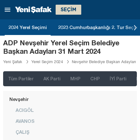
Konya
SEÇİM
Kütahya
2024 Yerel Seçimi
2023 Cumhurbaşkanlığı 2. Tur Seçim
Malatya
ADP Nevşehir Yerel Seçim Belediye
Manisa
Başkan Adayları 31 Mart 2024
Mardin
Yeni Şafak
Yerel Seçim 2024
Nevşehir Belediye Başkan Adayları
Mersin
Muğla
Tüm Partiler
AK Parti
MHP
CHP
İYİ Parti
D
Muş
Nevşehir
ACIGÖL
AVANOS
ÇALIŞ