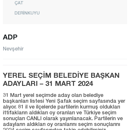
ÇAT
DERİNKUYU
GÖRE
GÖREME
ADP
GÜLŞEHİR
Nevşehir
HACIBEKTAŞ
KALABA
YEREL SEÇİM BELEDİYE BAŞKAN
KARAPINAR
ADAYLARI – 31 MART 2024
KAVAK
KAYMAKLI
31 Mart yerel seçimde aday olan belediye
başkanları listesi Yeni Şafak seçim sayfasında yer
KOZAKLI
alıyor. 81 il ve ilçelerde partilerin kurmuş oldukları
ittifakların aldıkları oy oranları ve Türkiye seçim
MERKEZ
sonuçları CANLI olarak yayınlanacak. Partilerin ve
adayların aldıkları oy oranlarını seçim sonuçlarını
NAR
2024 seçim sayfasından takip edebilirsiniz.