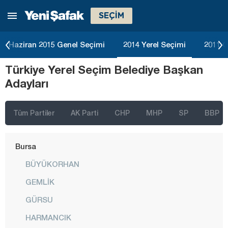
SEÇİM
Batman
Bayburt
Haziran 2015 Genel Seçimi
2014 Yerel Seçimi
2011 G
Bilecik
Türkiye Yerel Seçim Belediye Başkan
Bingöl
Adayları
Bitlis
Bolu
Tüm Partiler
AK Parti
CHP
MHP
SP
BBP
Burdur
Bursa
BÜYÜKORHAN
GEMLİK
GÜRSU
HARMANCIK