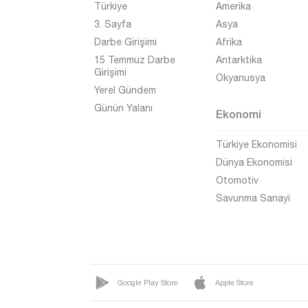
Türkiye
Amerika
Trabzon
3. Sayfa
Asya
Tunceli
Darbe Girişimi
Afrika
Uşak
15 Temmuz Darbe
Antarktika
Girişimi
Okyanusya
Van
Yerel Gündem
Yalova
Günün Yalanı
Ekonomi
Yozgat
Türkiye Ekonomisi
Zonguldak
Dünya Ekonomisi
Otomotiv
Savunma Sanayi
Google Play Store
Apple Store