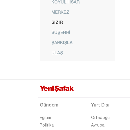
KOYULHİSAR
MERKEZ
SIZIR
SUŞEHRİ
ŞARKIŞLA
ULAŞ
YILDIZ
YILDIZELİ
ZARA
Şanlıurfa
Şırnak
Gündem
Yurt Dışı
Tekirdağ
Eğitim
Ortadoğu
Tokat
Politika
Avrupa