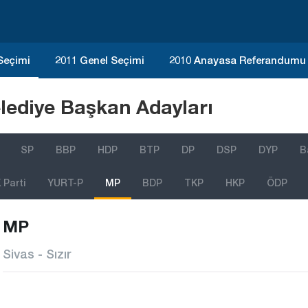
 Seçimi
2011 Genel Seçimi
2010 Anayasa Referandumu
lediye Başkan Adayları
SP
BBP
HDP
BTP
DP
DSP
DYP
B
Parti
YURT-P
MP
BDP
TKP
HKP
ÖDP
MP
Sivas - Sızır