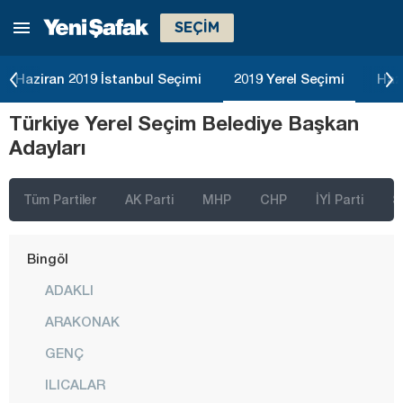
SEÇİM
Artvin
Aydın
Haziran 2019 İstanbul Seçimi
2019 Yerel Seçimi
Haz
Balıkesir
Türkiye Yerel Seçim Belediye Başkan
Bartın
Adayları
Batman
Bayburt
Tüm Partiler
AK Parti
MHP
CHP
İYİ Parti
S
Bilecik
Bingöl
ADAKLI
ARAKONAK
GENÇ
ILICALAR