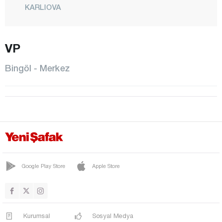
KARLIOVA
KİĞI
VP
MERKEZ
SANCAK
Bingöl - Merkez
SOLHAN
YAYLADERE
YEDİSU
Bitlis
Bolu
Burdur
Google Play Store
Apple Store
Bursa
Çanakkale
Kurumsal
Sosyal Medya
Çankırı