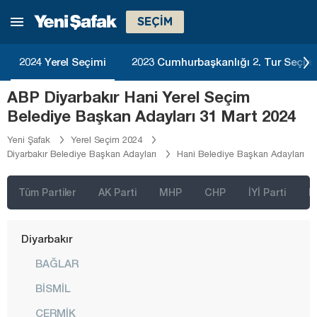
Bingöl
SEÇİM
Bitlis
Bolu
2024 Yerel Seçimi
2023 Cumhurbaşkanlığı 2. Tur Seçim
Burdur
ABP Diyarbakır Hani Yerel Seçim
Bursa
Belediye Başkan Adayları 31 Mart 2024
Çanakkale
Yeni Şafak
Yerel Seçim 2024
Diyarbakır Belediye Başkan Adayları
Hani Belediye Başkan Adayları
Çankırı
Çorum
Tüm Partiler
AK Parti
MHP
CHP
İYİ Parti
D
Denizli
Diyarbakır
BAĞLAR
BİSMİL
ÇERMİK