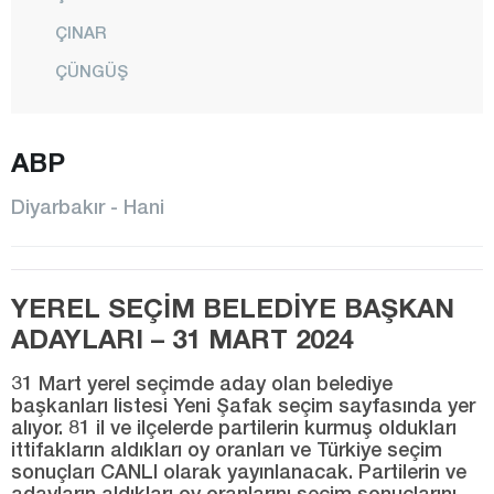
ÇINAR
ÇÜNGÜŞ
DİCLE
EĞİL
ABP
ERGANİ
Diyarbakır - Hani
HANİ
HAZRO
YEREL SEÇİM BELEDİYE BAŞKAN
KAYAPINAR
ADAYLARI – 31 MART 2024
KOCAKÖY
31 Mart yerel seçimde aday olan belediye
KULP
başkanları listesi Yeni Şafak seçim sayfasında yer
alıyor. 81 il ve ilçelerde partilerin kurmuş oldukları
LİCE
ittifakların aldıkları oy oranları ve Türkiye seçim
SİLVAN
sonuçları CANLI olarak yayınlanacak. Partilerin ve
adayların aldıkları oy oranlarını seçim sonuçlarını