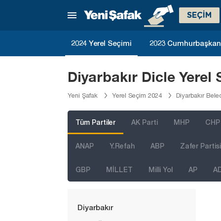
Batman
SEÇİM
Bayburt
Bilecik
2024 Yerel Seçimi
2023 Cumhurbaşkanlı
Bingöl
Bitlis
Diyarbakır Dicle Yerel
Bolu
Yeni Şafak
Yerel Seçim 2024
Diyarbakır Bele
Burdur
Bursa
Tüm Partiler
AK Parti
MHP
CHP
Çanakkale
ANAP
Y.Refah
ABP
Zafer Partisi
Çankırı
GBP
MİLLET
Milli Yol
AP
A
Çorum
Denizli
Diyarbakır