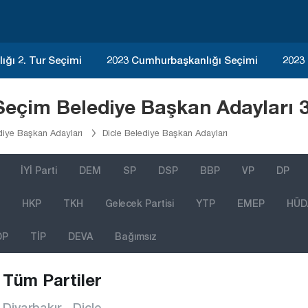
ğı 2. Tur Seçimi
2023 Cumhurbaşkanlığı Seçimi
2023
 Seçim Belediye Başkan Adayları 
diye Başkan Adayları
Dicle Belediye Başkan Adayları
İYİ Parti
DEM
SP
DSP
BBP
VP
DP
HKP
TKH
Gelecek Partisi
YTP
EMEP
HÜD
DP
TİP
DEVA
Bağımsız
Tüm Partiler
Diyarbakır - Dicle