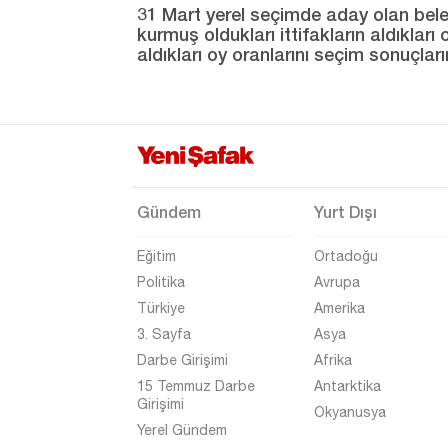
31 Mart yerel seçimde aday olan beledi
Hakkari
kurmuş oldukları ittifakların aldıklar
aldıkları oy oranlarını seçim sonuçlar
Hatay
Iğdır
Isparta
Kahramanmaraş
Karabük
Gündem
Yurt Dışı
Karaman
Eğitim
Ortadoğu
Kars
Politika
Avrupa
Kastamonu
Türkiye
Amerika
3. Sayfa
Asya
Kayseri
Darbe Girişimi
Afrika
Kırıkkale
15 Temmuz Darbe
Antarktika
Girişimi
Kırklareli
Okyanusya
Yerel Gündem
Kırşehir