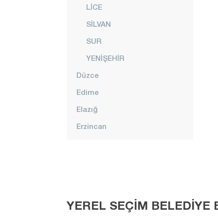
LİCE
SİLVAN
SUR
YENİŞEHİR
Düzce
Edirne
Elazığ
Erzincan
Erzurum
Eskişehir
Gaziantep
Giresun
YEREL SEÇİM BELEDİYE B
Gümüşhane