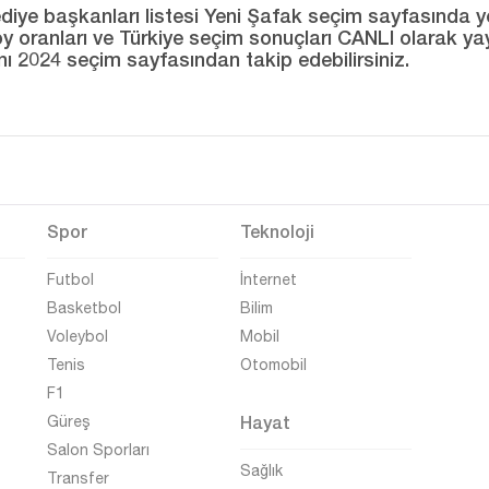
ye başkanları listesi Yeni Şafak seçim sayfasında yer al
ı oy oranları ve Türkiye seçim sonuçları CANLI olarak ya
ını 2024 seçim sayfasından takip edebilirsiniz.
Spor
Teknoloji
Futbol
İnternet
Basketbol
Bilim
Voleybol
Mobil
Tenis
Otomobil
F1
Hayat
Güreş
Salon Sporları
Sağlık
Transfer