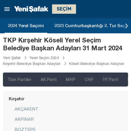
Isparta
SEÇİM
Kahramanmaraş
Karabük
2024 Yerel Seçimi
2023 Cumhurbaşkanlığı 2. Tur Seçim
Karaman
TKP Kırşehir Köseli Yerel Seçim
Kars
Belediye Başkan Adayları 31 Mart 2024
Kastamonu
Yeni Şafak
Yerel Seçim 2024
Kırşehir Belediye Başkan Adayları
Köseli Belediye Başkan Adayları
Kayseri
Kırıkkale
Tüm Partiler
AK Parti
MHP
CHP
İYİ Parti
D
Kırklareli
Kırşehir
AKÇAKENT
AKPINAR
BOZTEPE