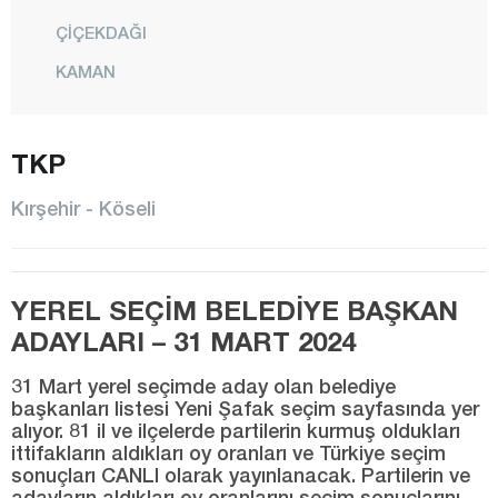
ÇİÇEKDAĞI
KAMAN
KÖSELİ
TKP
KURANCILI
MERKEZ
Kırşehir - Köseli
MUCUR
ÖZBAĞ
YEREL SEÇİM BELEDİYE BAŞKAN
Kilis
ADAYLARI – 31 MART 2024
Kocaeli
31 Mart yerel seçimde aday olan belediye
Konya
başkanları listesi Yeni Şafak seçim sayfasında yer
alıyor. 81 il ve ilçelerde partilerin kurmuş oldukları
Kütahya
ittifakların aldıkları oy oranları ve Türkiye seçim
Malatya
sonuçları CANLI olarak yayınlanacak. Partilerin ve
adayların aldıkları oy oranlarını seçim sonuçlarını