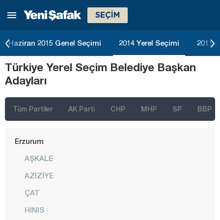
SEÇİM
Çorum
Denizli
Haziran 2015 Genel Seçimi
2014 Yerel Seçimi
2011 G
Diyarbakır
Türkiye Yerel Seçim Belediye Başkan
Düzce
Adayları
Edirne
Elazığ
Tüm Partiler
AK Parti
CHP
MHP
SP
BBP
Erzincan
Erzurum
AŞKALE
AZİZİYE
ÇAT
HINIS