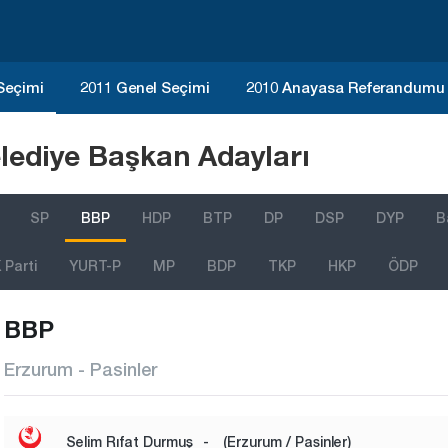
 Seçimi
2011 Genel Seçimi
2010 Anayasa Referandumu
lediye Başkan Adayları
SP
BBP
HDP
BTP
DP
DSP
DYP
B
Parti
YURT-P
MP
BDP
TKP
HKP
ÖDP
BBP
Erzurum - Pasinler
Selim Rıfat Durmuş
-
(Erzurum / Pasinler)