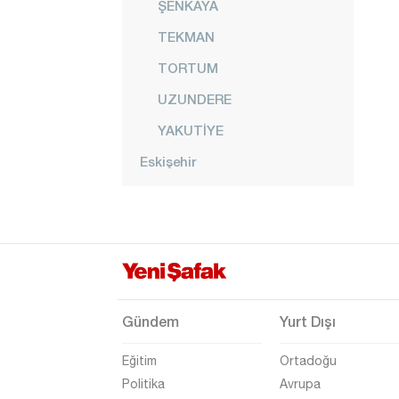
ŞENKAYA
TEKMAN
TORTUM
UZUNDERE
YAKUTİYE
Eskişehir
Gaziantep
Giresun
Gümüşhane
Hakkari
Hatay
Gündem
Yurt Dışı
Iğdır
Eğitim
Ortadoğu
Isparta
Politika
Avrupa