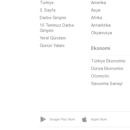
Türkiye
Amerika
Kahramanmaraş
3. Sayfa
Asya
Karabük
Darbe Girişimi
Afrika
Karaman
15 Temmuz Darbe
Antarktika
Girişimi
Okyanusya
Kars
Yerel Gündem
Kastamonu
Günün Yalanı
Ekonomi
Kayseri
Türkiye Ekonomisi
Kırıkkale
Dünya Ekonomisi
Kırklareli
Otomotiv
Savunma Sanayi
Kırşehir
Kilis
Kocaeli
Konya
Google Play Store
Apple Store
Kütahya