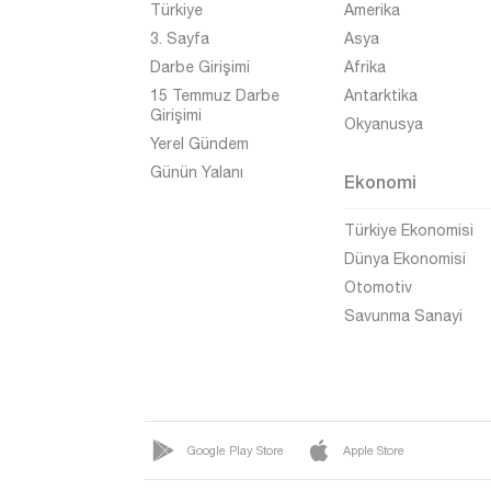
Türkiye
Amerika
Trabzon
3. Sayfa
Asya
Tunceli
Darbe Girişimi
Afrika
Uşak
15 Temmuz Darbe
Antarktika
Girişimi
Okyanusya
Van
Yerel Gündem
Yalova
Günün Yalanı
Ekonomi
Yozgat
Türkiye Ekonomisi
Zonguldak
Dünya Ekonomisi
Otomotiv
Savunma Sanayi
Google Play Store
Apple Store