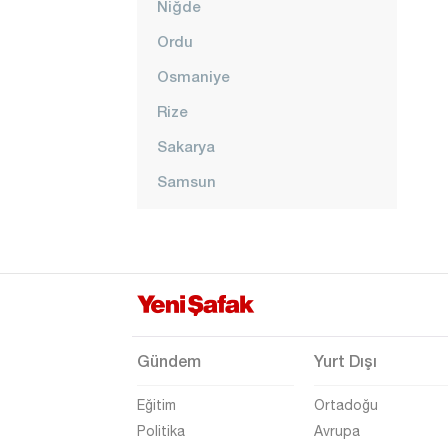
Niğde
Ordu
Osmaniye
Rize
Sakarya
Samsun
Siirt
Sinop
Sivas
Şanlıurfa
Şırnak
Gündem
Yurt Dışı
Tekirdağ
Eğitim
Ortadoğu
Tokat
Politika
Avrupa