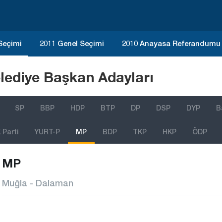
 Seçimi
2011 Genel Seçimi
2010 Anayasa Referandumu
lediye Başkan Adayları
SP
BBP
HDP
BTP
DP
DSP
DYP
B
Parti
YURT-P
MP
BDP
TKP
HKP
ÖDP
MP
Muğla - Dalaman