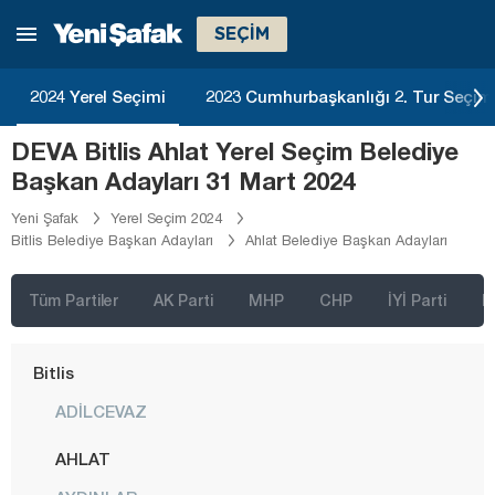
Ardahan
SEÇİM
Artvin
Aydın
2024 Yerel Seçimi
2023 Cumhurbaşkanlığı 2. Tur Seçim
Balıkesir
DEVA Bitlis Ahlat Yerel Seçim Belediye
Bartın
Başkan Adayları 31 Mart 2024
Batman
Yeni Şafak
Yerel Seçim 2024
Bitlis Belediye Başkan Adayları
Ahlat Belediye Başkan Adayları
Bayburt
Bilecik
Tüm Partiler
AK Parti
MHP
CHP
İYİ Parti
D
Bingöl
Bitlis
ADİLCEVAZ
AHLAT