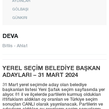
AYDINLAR
GÖLBAŞI
GÜNKIRI
GÜROYMAK
DEVA
HİZAN
KAVAKBAŞI
Bitlis - Ahlat
MERKEZ
MUTKİ
YEREL SEÇİM BELEDİYE BAŞKAN
OVAKIŞLA
ADAYLARI – 31 MART 2024
TATVAN
31 Mart yerel seçimde aday olan belediye
YOLALAN
başkanları listesi Yeni Şafak seçim sayfasında yer
alıyor. 81 il ve ilçelerde partilerin kurmuş oldukları
Bolu
ittifakların aldıkları oy oranları ve Türkiye seçim
Burdur
sonuçları CANLI olarak yayınlanacak. Partilerin ve
adayların aldıkları oy oranlarını seçim sonuçlarını