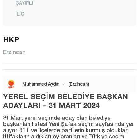
ÇAYIRLI
İLİÇ
KARGIN
KEMAH
HKP
KEMALİYE
Erzincan
MERCAN
MERKEZ
MOLLAKÖY
Muhammed Aydın
-
(Erzincan)
OTLUKBELİ
YEREL SEÇİM BELEDİYE BAŞKAN
REFAHİYE
ADAYLARI – 31 MART 2024
TERCAN
31 Mart yerel seçimde aday olan belediye
ÜZÜMLÜ
başkanları listesi Yeni Şafak seçim sayfasında yer
alıyor. 81 il ve ilçelerde partilerin kurmuş oldukları
Erzurum
ittifakların aldıkları oy oranları ve Türkiye seçim