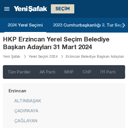
Çanakkale
SEÇİM
Çankırı
2024 Yerel Seçimi
2023 Cumhurbaşkanlığı 2. Tur Seçim
Çorum
HKP Erzincan Yerel Seçim Belediye
Denizli
Başkan Adayları 31 Mart 2024
Diyarbakır
Yeni Şafak
Yerel Seçim 2024
Erzincan Belediye Başkan Adayları
Düzce
Edirne
Tüm Partiler
AK Parti
MHP
CHP
İYİ Parti
D
Elazığ
Erzincan
ALTINBAŞAK
ÇADIRKAYA
ÇAĞLAYAN