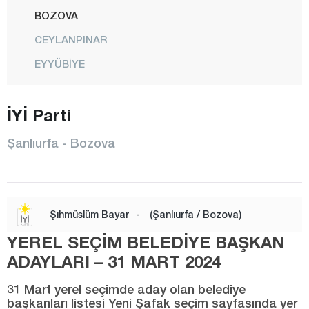
BOZOVA
CEYLANPINAR
EYYÜBİYE
HALFETİ
İYİ Parti
HALİLİYE
HARRAN
Şanlıurfa - Bozova
HİLVAN
KARAKÖPRÜ
SİVEREK
Şıhmüslüm Bayar
-
(Şanlıurfa / Bozova)
SURUÇ
YEREL SEÇİM BELEDİYE BAŞKAN
VİRANŞEHİR
ADAYLARI – 31 MART 2024
Şırnak
31 Mart yerel seçimde aday olan belediye
başkanları listesi Yeni Şafak seçim sayfasında yer
Tekirdağ