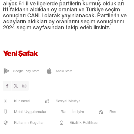
alıyor. 81 il ve ilçelerde partilerin kurmuş oldukları
ittifakların aldıkları oy oranları ve Türkiye seçim
Tokat
sonuçları CANLI olarak yayınlanacak. Partilerin ve
Trabzon
adayların aldıkları oy oranlarını seçim sonuçlarını
2024 seçim sayfasından takip edebilirsiniz.
Tunceli
Uşak
Van
Yalova
Yozgat
Google Play Store
Apple Store
Zonguldak
Kurumsal
Sosyal Medya
Mobil Uygulamalar
İletişim
Rss
Kullanım Koşulları
Gizlilik Politikası