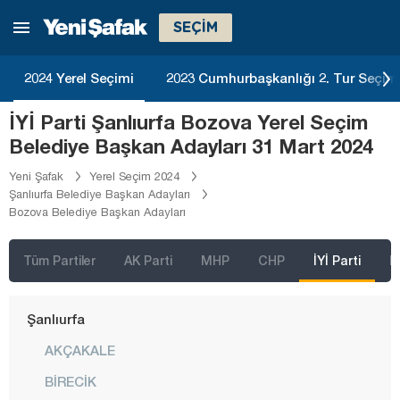
SEÇİM
Niğde
Ordu
2024 Yerel Seçimi
2023 Cumhurbaşkanlığı 2. Tur Seçim
Osmaniye
İYİ Parti Şanlıurfa Bozova Yerel Seçim
Rize
Belediye Başkan Adayları 31 Mart 2024
Sakarya
Yeni Şafak
Yerel Seçim 2024
Samsun
Şanlıurfa Belediye Başkan Adayları
Bozova Belediye Başkan Adayları
Siirt
Sinop
Tüm Partiler
AK Parti
MHP
CHP
İYİ Parti
D
Sivas
Şanlıurfa
AKÇAKALE
BİRECİK