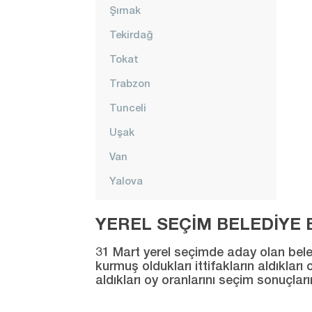
Şırnak
Tekirdağ
Tokat
Trabzon
Tunceli
Uşak
Van
Yalova
Yozgat
YEREL SEÇİM BELEDİYE B
Zonguldak
31 Mart yerel seçimde aday olan beledi
kurmuş oldukları ittifakların aldıklar
aldıkları oy oranlarını seçim sonuçlar