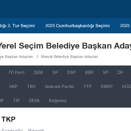
ğı 2. Tur Seçimi
2023 Cumhurbaşkanlığı Seçimi
2023
Yerel Seçim Belediye Başkan Ada
iye Başkan Adayları
Birecik Belediye Başkan Adayları
İYİ Parti
DEM
SP
DSP
BBP
VP
DP
HKP
TKH
Gelecek Partisi
YTP
EMEP
HÜD
DP
TİP
DEVA
Bağımsız
TKP
Şanlıurfa - Birecik