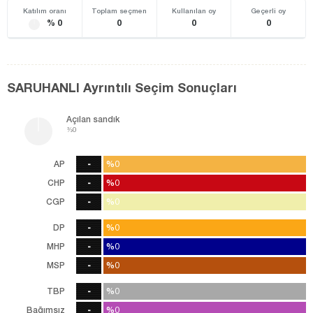
Katılım oranı
Toplam seçmen
Kullanılan oy
Geçerli oy
% 0
0
0
0
SARUHANLI Ayrıntılı Seçim Sonuçları
Açılan sandık
%0
AP
-
%0
%0
0
oy
CHP
-
%0
%0
0
oy
CGP
-
%0
%0
0
oy
DP
-
%0
%0
0
oy
MHP
-
%0
%0
0
oy
MSP
-
%0
%0
0
oy
TBP
-
%0
%0
0
oy
Bağımsız
-
%0
%0
0
oy