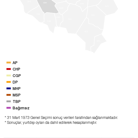
ŞHZ
SRH
KPR
SLN
GLM
YNS
KUL
AHM
SLH
TUR
ALŞ
SRG
AP
CHP
CGP
DP
MHP
MSP
TBP
Bağımsız
* 31 Mart 1973 Genel Seçimi sonuç verileri tarafından sağlanmaktadır.
* Sonuçlar, yurtdışı oyları da dahil edilerek hesaplanmıştır.