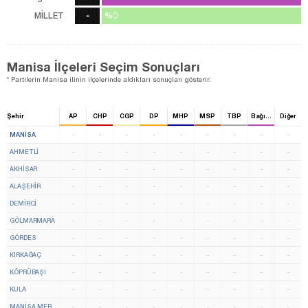
MİLLET
-
%0
%0
0
oy
Manisa İlçeleri Seçim Sonuçları
* Partilerin Manisa ilinin ilçelerinde aldıkları sonuçları gösterir.
Şehir
AP
CHP
CGP
DP
MHP
MSP
TBP
Bağımsız
Diğer
MANISA
-
-
-
-
-
-
-
-
-
AHMETLİ
-
-
-
-
-
-
-
-
-
AKHİSAR
-
-
-
-
-
-
-
-
-
ALAŞEHİR
-
-
-
-
-
-
-
-
-
DEMİRCİ
-
-
-
-
-
-
-
-
-
GÖLMARMARA
-
-
-
-
-
-
-
-
-
GÖRDES
-
-
-
-
-
-
-
-
-
KIRKAĞAÇ
-
-
-
-
-
-
-
-
-
KÖPRÜBAŞI
-
-
-
-
-
-
-
-
-
KULA
-
-
-
-
-
-
-
-
-
MANİSA MERKEZ
-
-
-
-
-
-
-
-
-