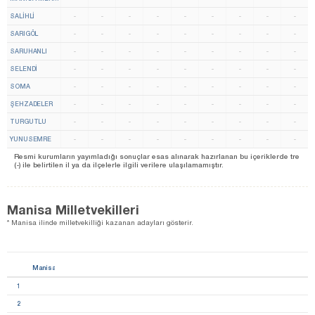
SALİHLİ
-
-
-
-
-
-
-
-
-
SARIGÖL
-
-
-
-
-
-
-
-
-
SARUHANLI
-
-
-
-
-
-
-
-
-
SELENDİ
-
-
-
-
-
-
-
-
-
SOMA
-
-
-
-
-
-
-
-
-
ŞEHZADELER
-
-
-
-
-
-
-
-
-
TURGUTLU
-
-
-
-
-
-
-
-
-
YUNUSEMRE
-
-
-
-
-
-
-
-
-
Resmi kurumların yayımladığı sonuçlar esas alınarak hazırlanan bu içeriklerde tre
(-) ile belirtilen il ya da ilçelerle ilgili verilere ulaşılamamıştır.
Manisa Milletvekilleri
* Manisa ilinde milletvekilliği kazanan adayları gösterir.
Manisa
1
2