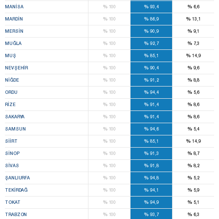
%
%
%
MANISA
100
93,4
6,6
%
%
%
MARDIN
100
86,9
13,1
%
%
%
MERSIN
100
90,9
9,1
%
%
%
MUĞLA
100
92,7
7,3
%
%
%
MUŞ
100
85,1
14,9
%
%
%
NEVŞEHIR
100
90,4
9,6
%
%
%
NIĞDE
100
91,2
8,8
%
%
%
ORDU
100
94,4
5,6
%
%
%
RIZE
100
91,4
8,6
%
%
%
SAKARYA
100
91,4
8,6
%
%
%
SAMSUN
100
94,6
5,4
%
%
%
SIIRT
100
85,1
14,9
%
%
%
SINOP
100
91,3
8,7
%
%
%
SIVAS
100
91,8
8,2
%
%
%
ŞANLIURFA
100
94,8
5,2
%
%
%
TEKIRDAĞ
100
94,1
5,9
%
%
%
TOKAT
100
94,9
5,1
%
%
%
TRABZON
100
93,7
6,3