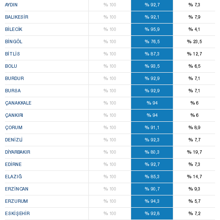
%
%
%
AYDIN
100
92,7
7,3
%
%
%
BALIKESIR
100
92,1
7,9
%
%
%
BILECIK
100
95,9
4,1
%
%
%
BINGÖL
100
76,5
23,5
%
%
%
BITLIS
100
87,3
12,7
%
%
%
BOLU
100
93,5
6,5
%
%
%
BURDUR
100
92,9
7,1
%
%
%
BURSA
100
92,9
7,1
%
%
%
ÇANAKKALE
100
94
6
%
%
%
ÇANKIRI
100
94
6
%
%
%
ÇORUM
100
91,1
8,9
%
%
%
DENIZLI
100
92,3
7,7
%
%
%
DIYARBAKIR
100
80,3
19,7
%
%
%
EDIRNE
100
92,7
7,3
%
%
%
ELAZIĞ
100
85,3
14,7
%
%
%
ERZINCAN
100
90,7
9,3
%
%
%
ERZURUM
100
94,3
5,7
%
%
%
ESKIŞEHIR
100
92,8
7,2