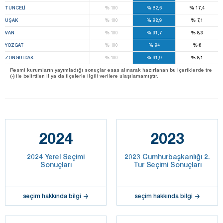
%
%
%
TUNCELI
100
82,6
17,4
%
%
%
UŞAK
100
92,9
7,1
%
%
%
VAN
100
91,7
8,3
%
%
%
YOZGAT
100
94
6
%
%
%
ZONGULDAK
100
91,9
8,1
Resmi kurumların yayımladığı sonuçlar esas alınarak hazırlanan bu içeriklerde tre
(-) ile belirtilen il ya da ilçelerle ilgili verilere ulaşılamamıştır.
2024
2023
2024 Yerel Seçimi
2023 Cumhurbaşkanlığı 2.
Sonuçları
Tur Seçimi Sonuçları
seçim hakkında bilgi
seçim hakkında bilgi