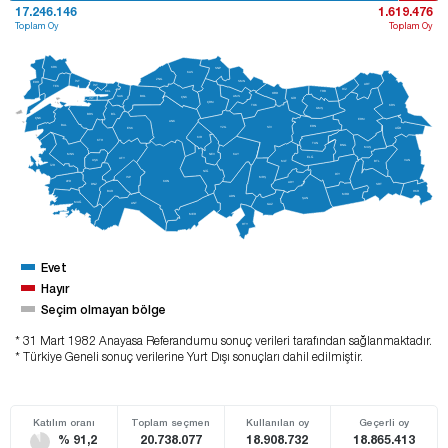
17.246.146
1.619.476
Toplam Oy
Toplam Oy
KRK
SNP
KAS
ZNG
İST
SMN
EDR
A
R
T
İST
TEK
RİZ
TRB
KCL
ORD
AMS
SAK
BOL
ÇNK
İST
GİR
ÇRM
KRS
TOK
GMŞ
BRS
BİL
ÇNK
ERM
ANK
BAL
ERN
SİV
YZG
ESK
AĞR
KIR
KTH
TUN
BNG
MUŞ
MNS
NEV
K
A
Y
ELĞ
AFY
UŞK
V
AN
M
L
T
BTL
İZR
NİĞ
DİY
MRŞ
ISP
KON
A
YD
ADY
SRT
DNZ
HKR
BUR
MRD
ADN
ŞAN
MUĞ
ANT
GAZ
MER
HTY
Evet
Hayır
Seçim olmayan bölge
* 31 Mart 1982 Anayasa Referandumu sonuç verileri tarafından sağlanmaktadır.
* Türkiye Geneli sonuç verilerine Yurt Dışı sonuçları dahil edilmiştir.
Katılım oranı
Toplam seçmen
Kullanılan oy
Geçerli oy
% 91,2
20.738.077
18.908.732
18.865.413