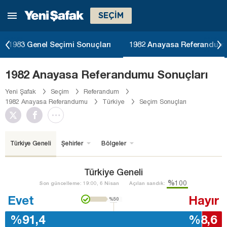
SEÇİM
1983 Genel Seçimi Sonuçları
1982 Anayasa Referandumu
1982 Anayasa Referandumu Sonuçları
Yeni Şafak
Seçim
Referandum
1982 Anayasa Referandumu
Türkiye
Seçim Sonuçları
Türkiye Geneli
Şehirler
Bölgeler
Türkiye Geneli
%100
Son güncelleme: 19:00, 6 Nisan
Açılan sandık:
Evet
Hayır
%50
%91,4
%8,6