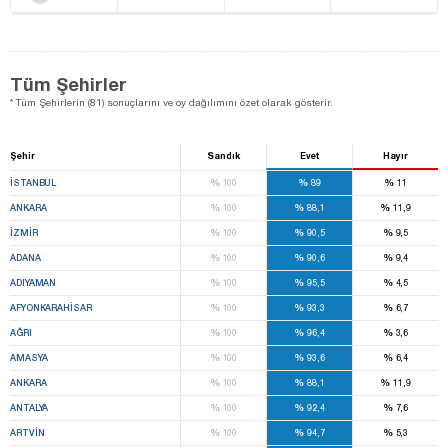
Tüm Şehirler
* Tüm Şehirlerin (81) sonuçlarını ve oy dağılımını özet olarak gösterir.
Şehir
Sandık
Evet
Hayır
%
%
%
İSTANBUL
100
89
11
%
%
%
ANKARA
100
88,1
11,9
%
%
%
İZMIR
100
90,5
9,5
%
%
%
ADANA
100
90,6
9,4
%
%
%
ADIYAMAN
100
95,5
4,5
%
%
%
AFYONKARAHISAR
100
93,3
6,7
%
%
%
AĞRI
100
96,4
3,6
%
%
%
AMASYA
100
93,6
6,4
%
%
%
ANKARA
100
88,1
11,9
%
%
%
ANTALYA
100
92,4
7,6
%
%
%
ARTVIN
100
94,7
5,3