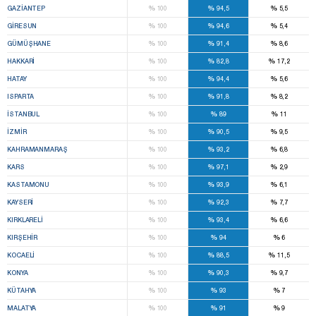
%
%
%
GAZIANTEP
100
94,5
5,5
%
%
%
GIRESUN
100
94,6
5,4
%
%
%
GÜMÜŞHANE
100
91,4
8,6
%
%
%
HAKKARI
100
82,8
17,2
%
%
%
HATAY
100
94,4
5,6
%
%
%
ISPARTA
100
91,8
8,2
%
%
%
İSTANBUL
100
89
11
%
%
%
İZMIR
100
90,5
9,5
%
%
%
KAHRAMANMARAŞ
100
93,2
6,8
%
%
%
KARS
100
97,1
2,9
%
%
%
KASTAMONU
100
93,9
6,1
%
%
%
KAYSERI
100
92,3
7,7
%
%
%
KIRKLARELI
100
93,4
6,6
%
%
%
KIRŞEHIR
100
94
6
%
%
%
KOCAELI
100
88,5
11,5
%
%
%
KONYA
100
90,3
9,7
%
%
%
KÜTAHYA
100
93
7
%
%
%
MALATYA
100
91
9