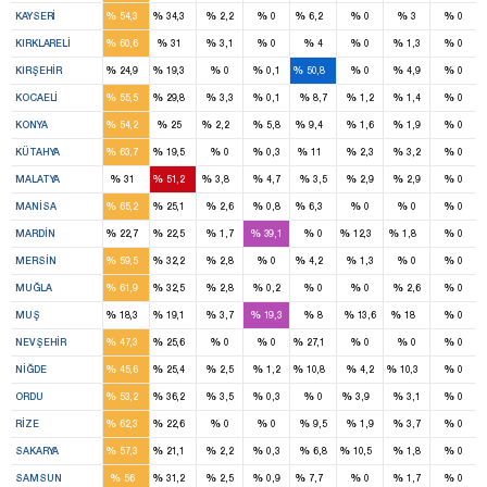
%
%
%
%
%
%
%
%
KAYSERI
54,3
34,3
2,2
0
6,2
0
3
0
3
1
%
%
%
%
%
%
%
%
KIRKLARELI
60,6
31
3,1
0
4
0
1,3
0
1
1
1
%
%
%
%
%
%
%
%
KIRŞEHIR
24,9
19,3
0
0,1
50,8
0
4,9
0
3
2
%
%
%
%
%
%
%
%
KOCAELI
55,5
29,8
3,3
0,1
8,7
1,2
1,4
0
9
4
1
2
%
%
%
%
%
%
%
%
KONYA
54,2
25
2,2
5,8
9,4
1,6
1,9
0
4
1
1
%
%
%
%
%
%
%
%
KÜTAHYA
63,7
19,5
0
0,3
11
2,3
3,2
0
2
3
1
%
%
%
%
%
%
%
%
MALATYA
31
51,2
3,8
4,7
3,5
2,9
2,9
0
7
3
1
%
%
%
%
%
%
%
%
MANISA
65,2
25,1
2,6
0,8
6,3
0
0
0
1
2
1
2
%
%
%
%
%
%
%
%
MARDIN
22,7
22,5
1,7
39,1
0
12,3
1,8
0
4
2
1
%
%
%
%
%
%
%
%
MERSIN
59,5
32,2
2,8
0
4,2
1,3
0
0
3
2
%
%
%
%
%
%
%
%
MUĞLA
61,9
32,5
2,8
0,2
0
0
2,6
0
1
1
1
%
%
%
%
%
%
%
%
MUŞ
18,3
19,1
3,7
19,3
8
13,6
18
0
1
1
1
%
%
%
%
%
%
%
%
NEVŞEHIR
47,3
25,6
0
0
27,1
0
0
0
2
1
1
1
%
%
%
%
%
%
%
%
NIĞDE
45,6
25,4
2,5
1,2
10,8
4,2
10,3
0
4
3
1
%
%
%
%
%
%
%
%
ORDU
53,2
36,2
3,5
0,3
0
3,9
3,1
0
3
1
%
%
%
%
%
%
%
%
RIZE
62,3
22,6
0
0
9,5
1,9
3,7
0
4
1
1
%
%
%
%
%
%
%
%
SAKARYA
57,3
21,1
2,2
0,3
6,8
10,5
1,8
0
6
4
1
%
%
%
%
%
%
%
%
SAMSUN
56
31,2
2,5
0,9
7,7
0
1,7
0