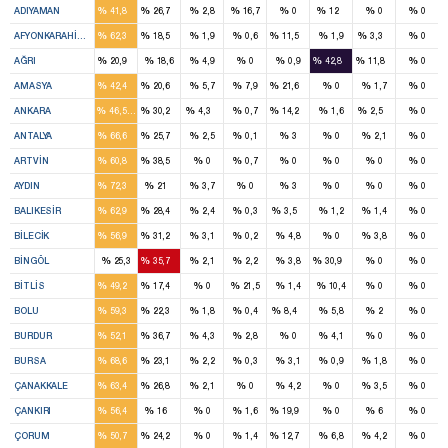
%
%
%
%
%
%
%
%
ADIYAMAN
41,8
26,7
2,8
16,7
0
12
0
0
4
1
1
1
%
%
%
%
%
%
%
%
AFYONKARAHISAR
62,3
18,5
1,9
0,6
11,5
1,9
3,3
0
1
1
1
%
%
%
%
%
%
%
%
AĞRI
20,9
18,6
4,9
0
0,9
42,8
11,8
0
2
1
1
%
%
%
%
%
%
%
%
AMASYA
42,4
20,6
5,7
7,9
21,6
0
1,7
0
10
6
1
3
1
%
%
%
%
%
%
%
%
ANKARA
46,5
30,2
4,3
0,7
14,2
1,6
2,5
0
5
2
%
%
%
%
%
%
%
%
ANTALYA
66,6
25,7
2,5
0,1
3
0
2,1
0
2
1
%
%
%
%
%
%
%
%
ARTVIN
60,8
38,5
0
0,7
0
0
0
0
6
2
%
%
%
%
%
%
%
%
AYDIN
72,3
21
3,7
0
3
0
0
0
7
3
1
%
%
%
%
%
%
%
%
BALIKESIR
62,9
28,4
2,4
0,3
3,5
1,2
1,4
0
1
1
%
%
%
%
%
%
%
%
BILECIK
56,9
31,2
3,1
0,2
4,8
0
3,8
0
1
1
%
%
%
%
%
%
%
%
BINGÖL
25,3
35,7
2,1
2,2
3,8
30,9
0
0
1
1
%
%
%
%
%
%
%
%
BITLIS
49,2
17,4
0
21,5
1,4
10,4
0
0
4
1
1
%
%
%
%
%
%
%
%
BOLU
59,3
22,3
1,8
0,4
8,4
5,8
2
0
2
1
%
%
%
%
%
%
%
%
BURDUR
52,1
36,7
4,3
2,8
0
4,1
0
0
8
3
%
%
%
%
%
%
%
%
BURSA
68,6
23,1
2,2
0,3
3,1
0,9
1,8
0
3
2
%
%
%
%
%
%
%
%
ÇANAKKALE
63,4
26,8
2,1
0
4,2
0
3,5
0
2
1
1
%
%
%
%
%
%
%
%
ÇANKIRI
56,4
16
0
1,6
19,9
0
6
0
4
2
1
%
%
%
%
%
%
%
%
ÇORUM
50,7
24,2
0
1,4
12,7
6,8
4,2
0
4
2
1