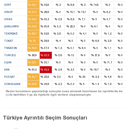
2
1
1
%
%
%
%
%
%
%
%
SIIRT
36,7
35,8
2
8,8
2
14,8
0
0
1
1
1
1
%
%
%
%
%
%
%
%
SINOP
34,7
26,9
0
15,1
15,1
0
8,2
0
4
4
1
1
1
%
%
%
%
%
%
%
%
SIVAS
39,4
33,2
2,6
8,9
7,1
5
3,7
0
3
2
1
1
%
%
%
%
%
%
%
%
ŞANLIURFA
34,9
30,6
3,2
22,3
0
9,1
0
0
2
1
1
%
%
%
%
%
%
%
%
TEKIRDAĞ
58,7
32,8
2,9
0,3
4,1
0
1,2
0
4
3
%
%
%
%
%
%
%
%
TOKAT
50
36,6
4
0
0
6,6
2,9
0
5
3
1
%
%
%
%
%
%
%
%
TRABZON
53,8
37,4
1,2
0,1
6,4
0
1,1
0
1
1
%
%
%
%
%
%
%
%
TUNCELI
26,9
33,5
5,8
12
0
21,8
0
0
2
1
%
%
%
%
%
%
%
%
UŞAK
55,1
33,1
0
0
0
0
11,7
0
1
2
1
%
%
%
%
%
%
%
%
VAN
30,2
45,2
2,6
2,3
0
19,7
0
0
2
2
1
1
%
%
%
%
%
%
%
%
YOZGAT
40,1
25,9
5,3
0
22
2,2
4,6
0
6
2
1
%
%
%
%
%
%
%
%
ZONGULDAK
65,6
24,6
2,2
0,4
4
1,4
1,9
0
Resmi kurumların yayımladığı sonuçlar esas alınarak hazırlanan bu içeriklerde tre
(-) ile belirtilen il ya da ilçelerle ilgili verilere ulaşılamamıştır.
Türkiye Ayrıntılı Seçim Sonuçları