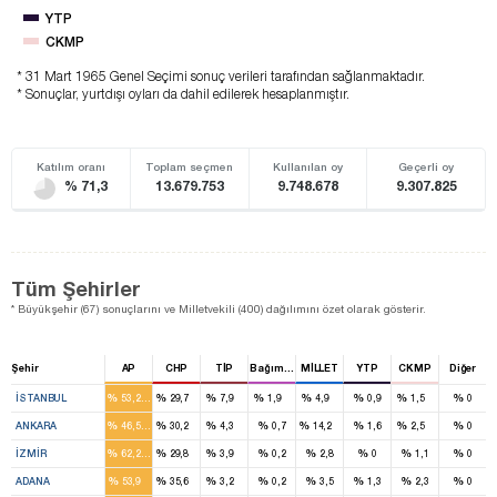
YTP
CKMP
* 31 Mart 1965 Genel Seçimi sonuç verileri tarafından sağlanmaktadır.
* Sonuçlar, yurtdışı oyları da dahil edilerek hesaplanmıştır.
Katılım oranı
Toplam seçmen
Kullanılan oy
Geçerli oy
% 71,3
13.679.753
9.748.678
9.307.825
Tüm Şehirler
* Büyükşehir (67) sonuçlarını ve Milletvekili (400) dağılımını özet olarak gösterir.
Şehir
AP
CHP
TİP
Bağımsız
MİLLET
YTP
CKMP
Diğer
16
9
2
1
2
1
%
%
%
%
%
%
%
%
İSTANBUL
53,2
29,7
7,9
1,9
4,9
0,9
1,5
0
10
6
1
3
1
%
%
%
%
%
%
%
%
ANKARA
46,5
30,2
4,3
0,7
14,2
1,6
2,5
0
11
5
1
%
%
%
%
%
%
%
%
İZMIR
62,2
29,8
3,9
0,2
2,8
0
1,1
0
7
4
1
%
%
%
%
%
%
%
%
ADANA
53,9
35,6
3,2
0,2
3,5
1,3
2,3
0
2
1
1