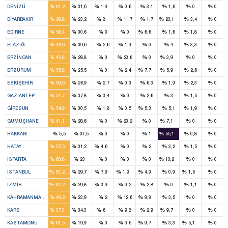
%
%
%
%
%
%
%
%
DENIZLI
61,2
31,6
1,9
0,6
3,1
1,6
0
0
2
2
1
2
%
%
%
%
%
%
%
%
DIYARBAKIR
28,8
23,2
8
11,7
1,7
23,1
3,4
0
2
1
1
%
%
%
%
%
%
%
%
EDIRNE
56,4
30,6
3
0
6,6
1,6
1,8
0
3
2
%
%
%
%
%
%
%
%
ELAZIĞ
48,6
39,6
2,6
1,9
0
4
3,3
0
2
1
1
%
%
%
%
%
%
%
%
ERZINCAN
43,8
28,8
0
23,6
0
3,9
0
0
5
2
1
1
%
%
%
%
%
%
%
%
ERZURUM
55,8
25,5
0
2,4
7,7
5,9
2,6
0
4
2
%
%
%
%
%
%
%
%
ESKIŞEHIR
59,6
26,9
2,7
0,3
6,3
1,9
2,3
0
4
3
%
%
%
%
%
%
%
%
GAZIANTEP
51,7
37,8
3,4
0
2,6
3
1,5
0
3
2
1
%
%
%
%
%
%
%
%
GIRESUN
54,9
30,5
1,8
0,5
5,3
5,1
1,9
0
2
1
1
%
%
%
%
%
%
%
%
GÜMÜŞHANE
41,1
28,6
0
23,2
0
7,1
0
0
1
%
%
%
%
%
%
%
%
HAKKARI
5,5
37,5
0
0
1
55,1
0,8
0
4
2
1
%
%
%
%
%
%
%
%
HATAY
57,5
31,2
4,6
0
2
3,2
1,5
0
2
1
1
%
%
%
%
%
%
%
%
ISPARTA
63,8
23
0
0
0
13,2
0
0
16
9
2
1
2
1
%
%
%
%
%
%
%
%
İSTANBUL
53,2
29,7
7,9
1,9
4,9
0,9
1,5
0
11
5
1
%
%
%
%
%
%
%
%
İZMIR
62,2
29,8
3,9
0,2
2,8
0
1,1
0
3
2
1
%
%
%
%
%
%
%
%
KAHRAMANMARAŞ
48,2
23,9
2
12,6
9,8
3,5
0
0
3
3
1
2
%
%
%
%
%
%
%
%
KARS
37,3
34,3
6
9,8
2,9
9,7
0
0
4
1
1
1
%
%
%
%
%
%
%
%
KASTAMONU
61,5
19,9
0
0,5
9,7
3,3
5,1
0
4
3
1