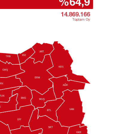
%64,9
14.869.166
Toplam Oy
A
R
T
RİZ
TRB
KRS
GMŞ
ERM
RN
AĞR
TUN
BNG
MUŞ
Ğ
V
AN
BTL
DİY
SRT
HKR