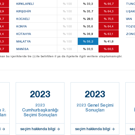
4,2
KIRKLARELI
%
100
%
33,3
%
66,7
TUNC
2,9
KIRŞEHIR
%
100
%
35,7
%
64,3
UŞAK
4,7
KOCAELI
%
100
%
29,5
%
70,5
VAN
9,4
KONYA
%
100
%
35,6
%
64,4
YOZG
4,4
KÜTAHYA
%
100
%
36,9
%
63,1
ZONG
5,3
MALATYA
%
100
%
58,2
%
41,8
8,7
MANISA
%
100
%
33,5
%
66,5
u içeriklerde tre (-) ile belirtilen il ya da ilçelerle ilgili verilere ulaşılamamıştır.
2023
2023
2023
2023 Genel Seçimi
 2.
Cumhurbaşkanlığı
Sonuçları
arı
Seçimi Sonuçları
i
seçim hakkında bilgi
seçim hakkında bilgi
se