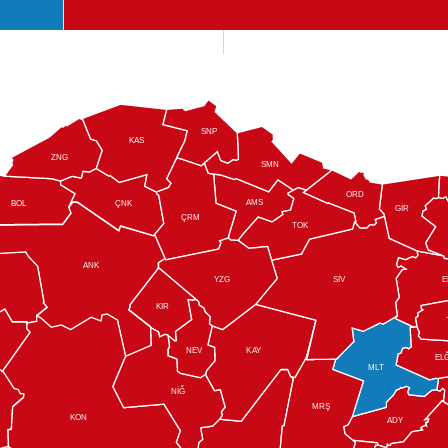
SNP
KAS
ZNG
SMN
ORD
AMS
BOL
ÇNK
GİR
ÇRM
TOK
ANK
SİV
E
YZG
KIR
NEV
K
A
Y
EL
M
L
T
NİĞ
MRŞ
KON
ADY