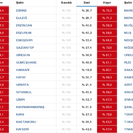
ır
Şehir
Sandık
Evet
Hayır
Şehir
9,4
EDIRNE
%
100
%
26,7
%
73,3
MARD
3,6
ELAZIĞ
%
100
%
28,7
%
71,3
MERS
7,3
ERZINCAN
%
100
%
40,8
%
59,2
MUĞ
9,8
ERZURUM
%
100
%
40,2
%
59,8
MUŞ
5,2
ESKIŞEHIR
%
100
%
33,4
%
66,6
NEVŞ
6,5
GAZIANTEP
%
100
%
27,4
%
72,6
NIĞD
9,1
GIRESUN
%
100
%
38,9
%
61,1
ORDU
6,4
GÜMÜŞHANE
%
100
%
48,9
%
51,1
RIZE
3,6
HAKKARI
%
100
%
19,9
%
80,1
SAKA
0,7
HATAY
%
100
%
30,7
%
69,3
SAM
8,8
ISPARTA
%
100
%
21,4
%
78,6
SIIRT
2,1
İSTANBUL
%
100
%
40,6
%
59,4
SINO
64
İZMIR
%
100
%
32,7
%
67,3
SIVA
1,1
KAHRAMANMARAŞ
%
100
%
31,6
%
68,4
ŞANL
4,1
KARS
%
100
%
27,2
%
72,8
TEKI
3,4
KASTAMONU
%
100
%
36,5
%
63,5
TOKA
8,6
KAYSERI
%
100
%
42,6
%
57,4
TRA