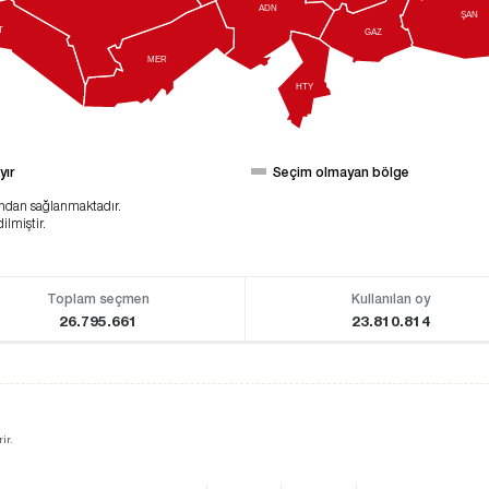
ADN
ŞAN
T
GAZ
MER
HTY
yır
Seçim olmayan bölge
ından sağlanmaktadır.
ilmiştir.
Toplam seçmen
Kullanılan oy
26.795.661
23.810.814
ir.