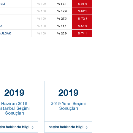
ELI
%
100
%
18,1
%
81,9
%
100
%
37,9
%
62,1
%
100
%
27,3
%
72,7
AT
%
100
%
44,1
%
55,9
ULDAK
%
100
%
25,9
%
74,1
2019
2019
Haziran 2019
2019 Yerel Seçimi
İstanbul Seçimi
Sonuçları
Sonuçları
çim hakkında bilgi
seçim hakkında bilgi