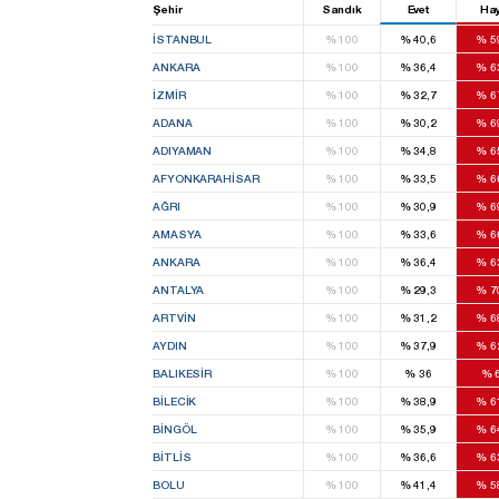
Şehir
Sandık
Evet
Hay
İSTANBUL
%
100
%
40,6
%
5
ANKARA
%
100
%
36,4
%
6
İZMIR
%
100
%
32,7
%
6
ADANA
%
100
%
30,2
%
6
ADIYAMAN
%
100
%
34,8
%
6
AFYONKARAHISAR
%
100
%
33,5
%
6
AĞRI
%
100
%
30,9
%
6
AMASYA
%
100
%
33,6
%
6
ANKARA
%
100
%
36,4
%
6
ANTALYA
%
100
%
29,3
%
7
ARTVIN
%
100
%
31,2
%
6
AYDIN
%
100
%
37,9
%
6
BALIKESIR
%
100
%
36
%
BILECIK
%
100
%
38,9
%
6
BINGÖL
%
100
%
35,9
%
6
BITLIS
%
100
%
36,6
%
6
BOLU
%
100
%
41,4
%
5