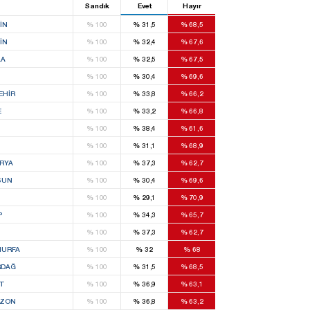
Sandık
Evet
Hayır
IN
%
100
%
31,5
%
68,5
IN
%
100
%
32,4
%
67,6
LA
%
100
%
32,5
%
67,5
%
100
%
30,4
%
69,6
EHIR
%
100
%
33,8
%
66,2
E
%
100
%
33,2
%
66,8
%
100
%
38,4
%
61,6
%
100
%
31,1
%
68,9
RYA
%
100
%
37,3
%
62,7
SUN
%
100
%
30,4
%
69,6
%
100
%
29,1
%
70,9
P
%
100
%
34,3
%
65,7
S
%
100
%
37,3
%
62,7
IURFA
%
100
%
32
%
68
RDAĞ
%
100
%
31,5
%
68,5
T
%
100
%
36,9
%
63,1
BZON
%
100
%
36,8
%
63,2