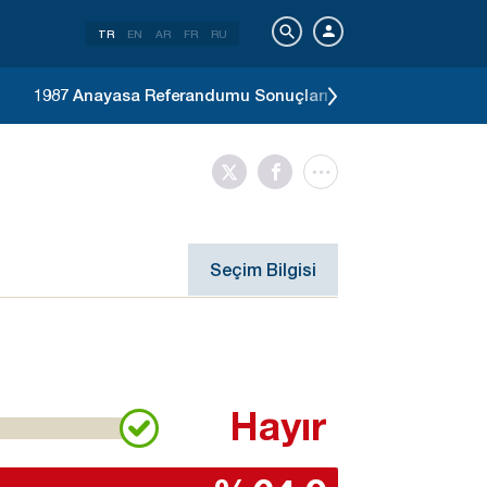
TR
EN
AR
FR
RU
1987 Anayasa Referandumu Sonuçları
1983 Genel Seç
Seçim Bilgisi
Hayır