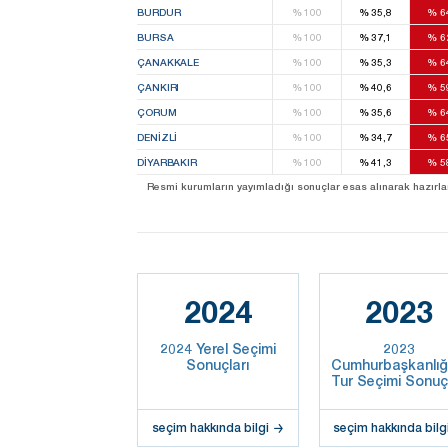
BURDUR
%
100
%
35,8
%
6
BURSA
%
100
%
37,1
%
6
ÇANAKKALE
%
100
%
35,3
%
6
ÇANKIRI
%
100
%
40,6
%
5
ÇORUM
%
100
%
35,6
%
6
DENIZLI
%
100
%
34,7
%
6
DIYARBAKIR
%
100
%
41,3
%
5
Resmi kurumların yayımladığı sonuçlar esas alınarak hazırlanan b
2024
2023
2024 Yerel Seçimi
2023
Sonuçları
Cumhurbaşkanlığı
Tur Seçimi Sonuçl
seçim hakkında bilgi
seçim hakkında bilg