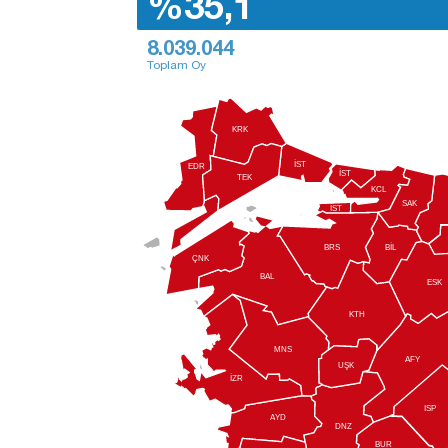
%35,1
8.039.044
Toplam Oy
KRK
İST
EDR
İST
TEK
KCL
SAK
İST
BİL
BRS
ÇNK
BAL
ESK
KTH
MNS
AFY
UŞK
İZR
ISP
A
YD
DNZ
BUR