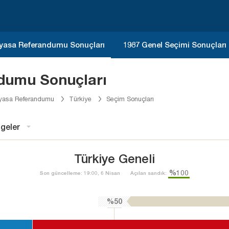
yasa Referandumu Sonuçları
1987 Genel Seçimi Sonuçları
dumu Sonuçları
yasa Referandumu
Türkiye
Seçim Sonuçları
geler
Türkiye Geneli
%100
Son güncelleme: 19:00, 6 Nisan
Açılan sandık:
%50