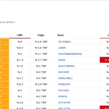
larak gösterir.
P
CMP
Diğer
Şehir
29
,9
%
8
%
0,8
TKP
İSTANBUL
%
21
,6
%
9,7
%
0,8
TKP
İZMIR
%
20
,5
%
0
%
0,1
TKP
KAHRAMANMARAŞ
%
13
,4
%
1,2
%
3,7
TKP
KARS
%
4
9
,9
%
15
%
0
TKP
KASTAMONU
%
4
,2
%
0
%
0
TKP
KAYSERI
%
5
,5
%
4,7
%
0
TKP
KIRKLARELI
%
21
,6
%
9,7
%
0,8
TKP
KIRŞEHIR
%
8
,4
%
0
%
0
TKP
KOCAELI
%
5
,5
%
0
%
0
TKP
KONYA
%
9
,4
%
2,2
%
0
TKP
KÜTAHYA
%
14
,9
%
2,8
%
0
TKP
MALATYA
%
5