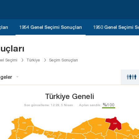
ları
1954 Genel Seçimi Sonuçları
1950 Genel Seçimi S
uçları
el Seçimi
Türkiye
Seçim Sonuçları
geler
Türkiye Geneli
%100
Son güncelleme: 12:29, 5 Nisan
Açılan sandık:
KRK
SNP
KAS
ZNG
İST
SMN
EDR
İST
TEK
KCL
AMS
SAK
BOL