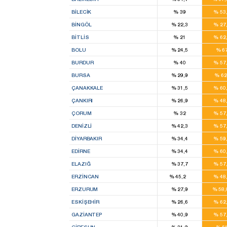
BILECIK
%
39
%
53
BINGÖL
%
22,3
%
27
BITLIS
%
21
%
62
BOLU
%
24,5
%
6
BURDUR
%
40
%
57
BURSA
%
29,9
%
6
ÇANAKKALE
%
31,5
%
60
ÇANKIRI
%
26,9
%
48
ÇORUM
%
32
%
57
DENIZLI
%
42,3
%
57
DIYARBAKIR
%
34,4
%
59
EDIRNE
%
34,4
%
60
ELAZIĞ
%
37,7
%
57
1
ERZINCAN
%
45,2
%
48
ERZURUM
%
27,9
%
58
ESKIŞEHIR
%
26,6
%
62
GAZIANTEP
%
40,9
%
57