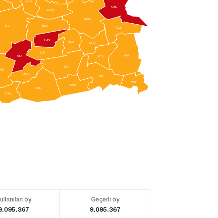
GİR
KRS
GMŞ
ERM
SİV
ERN
AĞR
TUN
BNG
MUŞ
ELĞ
V
AN
M
L
T
BTL
DİY
RŞ
ADY
SRT
HKR
MRD
ŞAN
GAZ
ullanılan oy
Geçerli oy
9.095.367
9.095.367