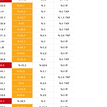
12
32,2
%
64,1
%
3
%
0
İP
7
%
41
%
55,6
%
0
%
0
TKP
8
35,7
%
52,7
%
1
%
1,5
TKP
6
38,9
%
60
%
0
%
0
TKP
2
19,7
%
29,8
%
0
%
0
TKP
8
31,2
%
56,4
%
6,4
%
2,6
TKP
9
%
44
%
54,3
%
0
%
0
İP
6
%
25
%
68,7
%
5,2
%
0
İP
12
37,2
%
59,9
%
2,2
%
0
İP
4
24,8
%
56,2
%
0
%
0
TKP
6
39,9
%
33,3
%
22,9
%
0
İP
14
44,1
%
52,2
%
3,1
%
0
İP
8
38,2
%
48,6
%
0
%
0,6
TKP
6
34,1
%
63
%
2,5
%
0
TKP
9
44,6
%
54,9
%
0
%
0
İP
12
32,6
%
56,8
%
2,6
%
0
İP
2
1
45,3
%
39,4
%
0
%
0
İP
4