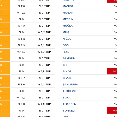
4
,7
%
2,6
%
0
TKP
MANISA
%
2
,1
%
12,3
%
0
TKP
MARDIN
2
,9
%
0
%
0
TKP
MERSIN
%
8
7
%
4,3
%
0
TKP
MUĞLA
%
4
,6
%
0
%
3,2
TKP
MUŞ
%
14
2
%
6,2
%
0
TKP
NIĞDE
%
8
,6
%
2,3
%
3,1
TKP
ORDU
6
,9
%
11,9
%
6,9
TKP
RIZE
9
,6
%
0
%
0
TKP
SAMSUN
%
9
,3
%
0
%
0
TKP
SIIRT
%
8
,3
%
0
%
2,8
TKP
SINOP
%
6
,8
%
3,7
%
0
TKP
SIVAS
%
5
,4
%
1,6
%
2,1
TKP
ŞANLIURFA
%
4
,5
%
0
%
0
TKP
TEKIRDAĞ
%
12
,8
%
11,9
%
0
TKP
TOKAT
%
7
,5
%
6,8
%
1,3
TKP
TRABZON
%
8
,7
%
0
%
0
TKP
TUNCELI
%
8