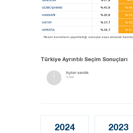
GIRESUN
%
31,9
%
6
GÜMÜŞHANE
%
40,9
%
48
HAKKARI
%
23,9
%
54
HATAY
%
37,7
%
58
ISPARTA
%
36,7
%
61
Resmi kurumların yayımladığı sonuçlar esas alınarak hazırlanan b
Türkiye Ayrıntılı Seçim Sonuçları
Açılan sandık
%100
2024
2023