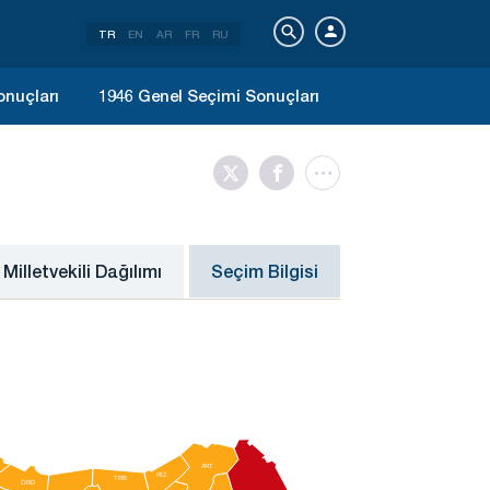
TR
EN
AR
FR
RU
onuçları
1946 Genel Seçimi Sonuçları
Milletvekili Dağılımı
Seçim Bilgisi
A
R
T
RİZ
TRB
ORD