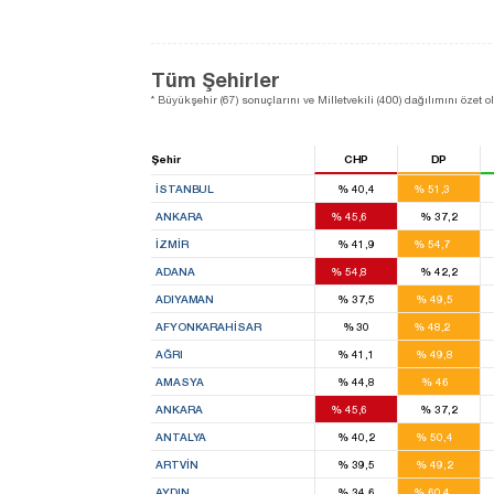
Tüm Şehirler
* Büyükşehir (67) sonuçlarını ve Milletvekili (400) dağılımını özet o
Şehir
CHP
DP
39
İSTANBUL
%
40,4
%
51,3
27
ANKARA
%
45,6
%
37,2
22
İZMIR
%
41,9
%
54,7
16
ADANA
%
54,8
%
42,2
5
ADIYAMAN
%
37,5
%
49,5
10
AFYONKARAHISAR
%
30
%
48,2
5
AĞRI
%
41,1
%
49,8
6
AMASYA
%
44,8
%
46
27
ANKARA
%
45,6
%
37,2
9
ANTALYA
%
40,2
%
50,4
5
ARTVIN
%
39,5
%
49,2
11
AYDIN
%
34,6
%
60,4