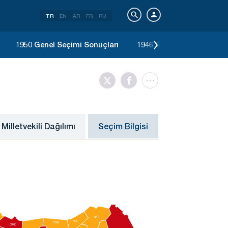
TR
EN
AR
FR
RU
1950 Genel Seçimi Sonuçları
1946 Genel Seçimi Sonuç
Milletvekili Dağılımı
Seçim Bilgisi
A
R
T
RİZ
TRB
ORD