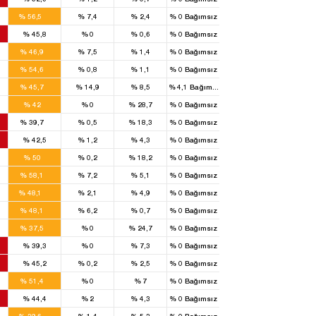
14
%
56,5
%
7,4
%
2,4
%
0
Bağımsız
%
45,8
%
0
%
0,6
%
0
Bağımsız
9
%
46,9
%
7,5
%
1,4
%
0
Bağımsız
7
%
54,6
%
0,8
%
1,1
%
0
Bağımsız
3
%
45,7
%
14,9
%
8,5
%
4,1
Bağımsız
4
%
42
%
0
%
28,7
%
0
Bağımsız
1
%
39,7
%
0,5
%
18,3
%
0
Bağımsız
%
42,5
%
1,2
%
4,3
%
0
Bağımsız
6
%
50
%
0,2
%
18,2
%
0
Bağımsız
8
%
58,1
%
7,2
%
5,1
%
0
Bağımsız
14
%
48,1
%
2,1
%
4,9
%
0
Bağımsız
5
%
48,1
%
6,2
%
0,7
%
0
Bağımsız
6
%
37,5
%
0
%
24,7
%
0
Bağımsız
%
39,3
%
0
%
7,3
%
0
Bağımsız
%
45,2
%
0,2
%
2,5
%
0
Bağımsız
6
%
51,4
%
0
%
7
%
0
Bağımsız
%
44,4
%
2
%
4,3
%
0
Bağımsız
12