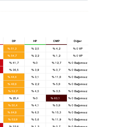
DP
HP
CMP
Diğer
%
51,3
%
2,5
%
4,2
%
0
VP
22
%
54,7
%
2,2
%
1,2
%
0
VP
%
41,7
%
0
%
12,7
%
0
Bağımsız
%
36,5
%
3,9
%
0,7
%
0
Bağımsız
10
%
44,4
%
3,1
%
11,8
%
0
Bağımsız
11
%
48,6
%
2,2
%
5,8
%
0
Bağımsız
6
%
52,7
%
4,5
%
3,5
%
0
Bağımsız
4
%
25,4
%
0
%
63,1
%
0
Bağımsız
6
%
50,4
%
4,1
%
5,8
%
0
Bağımsız
21
%
64,8
%
6,5
%
15,3
%
0
Bağımsız
8
%
52,8
%
5,6
%
11,9
%
0
Bağımsız
%
32,6
%
1,2
%
0,7
%
0
Bağımsız