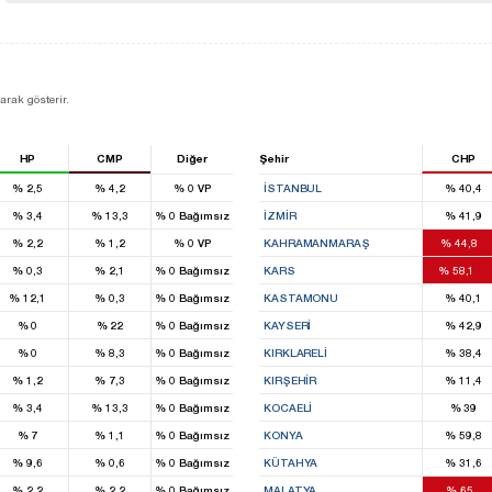
larak gösterir.
HP
CMP
Diğer
Şehir
CHP
%
2,5
%
4,2
%
0
VP
İSTANBUL
%
40,4
%
3,4
%
13,3
%
0
Bağımsız
İZMIR
%
41,9
9
%
2,2
%
1,2
%
0
VP
KAHRAMANMARAŞ
%
44,8
12
%
0,3
%
2,1
%
0
Bağımsız
KARS
%
58,1
%
12,1
%
0,3
%
0
Bağımsız
KASTAMONU
%
40,1
%
0
%
22
%
0
Bağımsız
KAYSERI
%
42,9
%
0
%
8,3
%
0
Bağımsız
KIRKLARELI
%
38,4
%
1,2
%
7,3
%
0
Bağımsız
KIRŞEHIR
%
11,4
%
3,4
%
13,3
%
0
Bağımsız
KOCAELI
%
39
%
7
%
1,1
%
0
Bağımsız
KONYA
%
59,8
%
9,6
%
0,6
%
0
Bağımsız
KÜTAHYA
%
31,6
9
%
2,2
%
2,2
%
0
Bağımsız
MALATYA
%
65