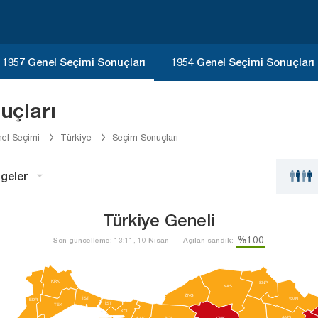
1957 Genel Seçimi Sonuçları
1954 Genel Seçimi Sonuçları
uçları
el Seçimi
Türkiye
Seçim Sonuçları
geler
Türkiye Geneli
%100
Son güncelleme: 13:11, 10 Nisan
Açılan sandık:
KRK
SNP
KAS
ZNG
İST
SMN
EDR
İST
TEK
KCL
AMS
SAK
BOL