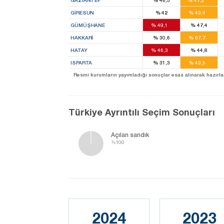
GAZIANTEP
%
46,5
%
47,2
8
GIRESUN
%
42
%
43,4
6
GÜMÜŞHANE
%
49,1
%
47,4
1
HAKKARI
%
30,6
%
67,7
9
HATAY
%
46,3
%
44,8
5
ISPARTA
%
31,3
%
43,5
39
Resmi kurumların yayımladığı sonuçlar esas alınarak hazırlanan b
Türkiye Ayrıntılı Seçim Sonuçları
Açılan sandık
%100
2024
2023