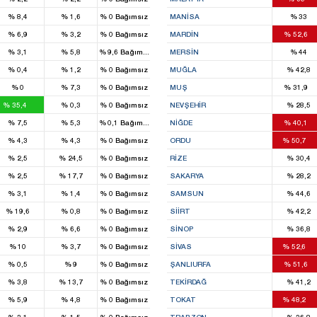
%
8,4
%
1,6
%
0
Bağımsız
MANISA
%
33
8
%
6,9
%
3,2
%
0
Bağımsız
MARDIN
%
52,6
%
3,1
%
5,8
%
9,6
Bağımsız
MERSIN
%
44
%
0,4
%
1,2
%
0
Bağımsız
MUĞLA
%
42,8
1
%
0
%
7,3
%
0
Bağımsız
MUŞ
%
31,9
4
%
35,4
%
0,3
%
0
Bağımsız
NEVŞEHIR
%
28,5
6
%
7,5
%
5,3
%
0,1
Bağımsız
NIĞDE
%
40,1
10
%
4,3
%
4,3
%
0
Bağımsız
ORDU
%
50,7
%
2,5
%
24,5
%
0
Bağımsız
RIZE
%
30,4
%
2,5
%
17,7
%
0
Bağımsız
SAKARYA
%
28,2
%
3,1
%
1,4
%
0
Bağımsız
SAMSUN
%
44,6
%
19,6
%
0,8
%
0
Bağımsız
SIIRT
%
42,2
%
2,9
%
6,6
%
0
Bağımsız
SINOP
%
36,8
15
%
10
%
3,7
%
0
Bağımsız
SIVAS
%
52,6
9
%
0,5
%
9
%
0
Bağımsız
ŞANLIURFA
%
51,6
%
3,8
%
13,7
%
0
Bağımsız
TEKIRDAĞ
%
41,2
10
%
5,9
%
4,8
%
0
Bağımsız
TOKAT
%
48,2