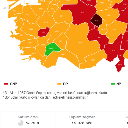
ÇNK
İST
ÇRM
TOK
BİL
BRS
ÇNK
ANK
BAL
YZG
ESK
KIR
KTH
MNS
NEV
K
A
Y
AFY
UŞK
İZR
NİĞ
M
ISP
KON
A
YD
DNZ
BUR
ADN
MUĞ
ANT
MER
HTY
CHP
DP
HP
* 31 Mart 1957 Genel Seçimi sonuç verileri tarafından sağlanmaktadır.
* Sonuçlar, yurtdışı oyları da dahil edilerek hesaplanmıştır.
Katılım oranı
Toplam seçmen
K
% 75,8
12.078.623