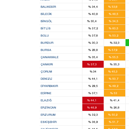
15
BALIKESIR
%
34,4
%
53,8
4
BILECIK
%
40,8
%
48,5
1
2
BINGÖL
%
30,4
%
34,5
3
BITLIS
%
37,2
%
60,5
8
BOLU
%
37,8
%
53,2
BURDUR
%
30,3
%
32,3
15
BURSA
%
28,8
%
57,9
8
ÇANAKKALE
%
35,4
%
55,5
6
ÇANKIRI
%
37,3
%
35,3
10
ÇORUM
%
34
%
45,3
9
DENIZLI
%
44,1
%
50,7
9
DIYARBAKIR
%
29,5
%
49,2
6
EDIRNE
%
37,1
%
53
6
ELAZIĞ
%
44,1
%
41,4
6
ERZINCAN
%
46,9
%
26,8
13
ERZURUM
%
32,3
%
50,2
8
ESKIŞEHIR
%
36,9
%
51,7
10