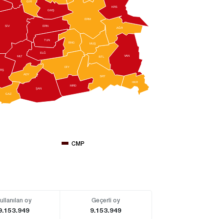
GİR
KRS
GMŞ
ERM
SİV
ERN
AĞR
TUN
BNG
MUŞ
ELĞ
V
AN
M
L
T
BTL
DİY
RŞ
ADY
SRT
HKR
MRD
ŞAN
GAZ
CMP
ullanılan oy
Geçerli oy
9.153.949
9.153.949